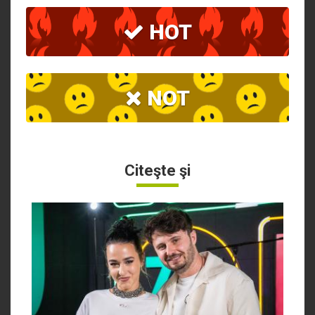
HOT
NOT
Citeşte şi