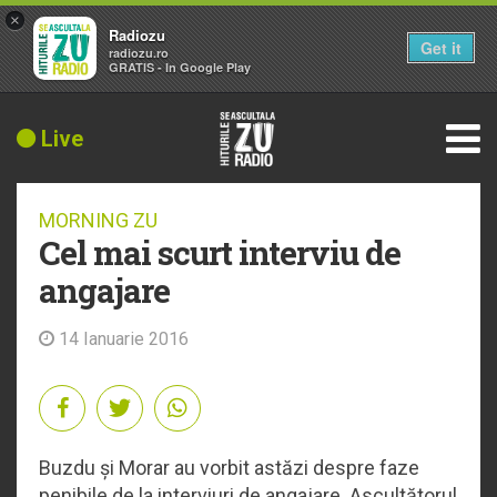
×
Radiozu
Get it
radiozu.ro
GRATIS - In Google Play
Live
MORNING ZU
Cel mai scurt interviu de
angajare
14 Ianuarie 2016
Buzdu și Morar au vorbit astăzi despre faze
penibile de la interviuri de angajare. Ascultătorul