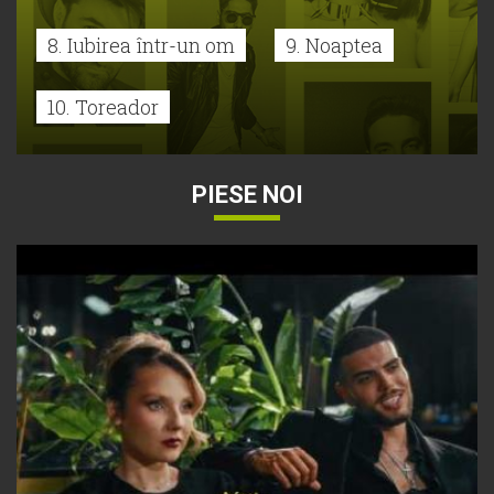
8. Iubirea într-un om
9. Noaptea
10. Toreador
PIESE NOI