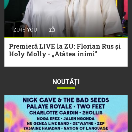
ZU IS YOU
Premieră LIVE la ZU: Florian Rus și
Holy Molly - „Atâtea inimi”
NOUTĂȚI