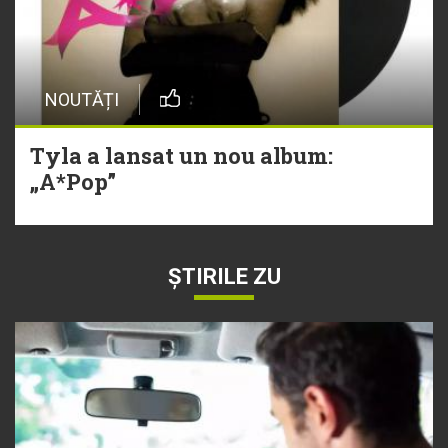
NOUTĂȚI
Tyla a lansat un nou album:
„A*Pop”
ȘTIRILE ZU