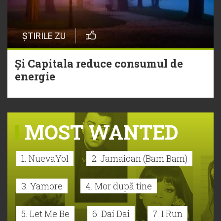
ȘTIRILE ZU
Și Capitala reduce consumul de
energie
MOST WANTED
1. NuevaYol
2. Jamaican (Bam Bam)
3. Yamore
4. Mor după tine
5. Let Me Be
6. Dai Dai
7. I Run