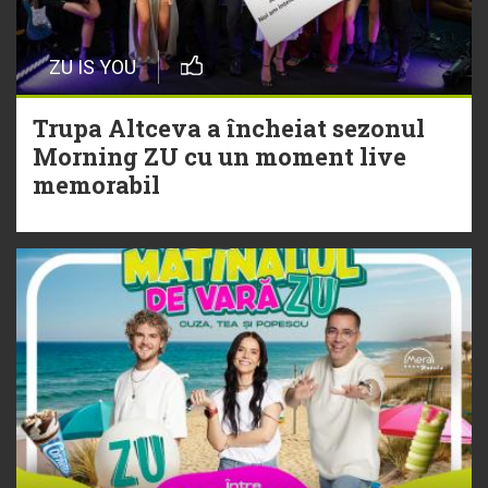
29 Iulie
ZU IS YOU
Trupa Altceva a încheiat sezonul
Morning ZU cu un moment live
Trupa Altceva a încheiat sezonul
memorabil
Morning ZU cu un moment live
memorabil
29 Iulie
NEW MUSIC | 5 piese noi în
playlistul Radio ZU