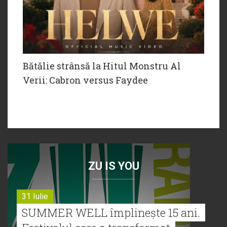
Bătălie strânsă la Hitul Monstru Al
Verii: Cabron versus Faydee
ZU IS YOU
31 Iulie
SUMMER WELL împlinește 15 ani.