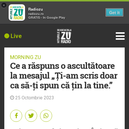
×
Radiozu
Get it
radiozu.ro
GRATIS - In Google Play
Live
MORNING ZU
Ce a răspuns o ascultătoare
la mesajul „Ți-am scris doar
ca să-ți spun că țin la tine.”
25 Octombrie 2023