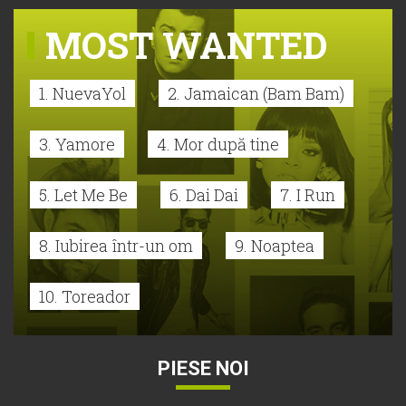
MOST WANTED
1. NuevaYol
2. Jamaican (Bam Bam)
3. Yamore
4. Mor după tine
5. Let Me Be
6. Dai Dai
7. I Run
8. Iubirea într-un om
9. Noaptea
10. Toreador
PIESE NOI