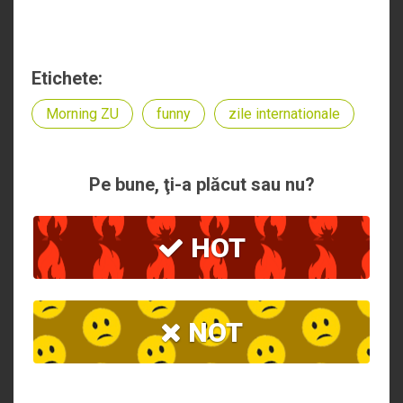
Etichete:
Morning ZU
funny
zile internationale
Pe bune, ţi-a plăcut sau nu?
HOT
NOT