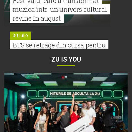
Festivalul care a transformat
muzica într-un univers cultural
revine în august
30 Iulie
BTS se retrage din cursa pentru
Premiile Grammy 2027
ZU IS YOU
30 Iulie
Tyla a lansat un nou album:
„A*Pop”
30 Iulie
Alexia lansează videoclipul oficial
pentru „Nu mai am nume”