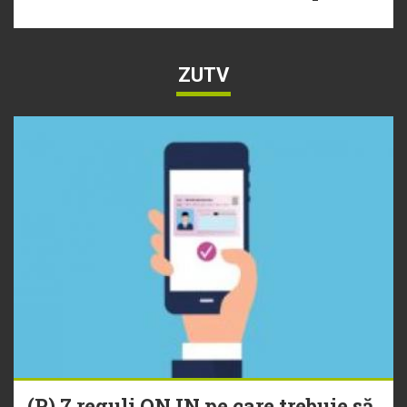
ZUTV
(P) 7 reguli ONJN pe care trebuie să