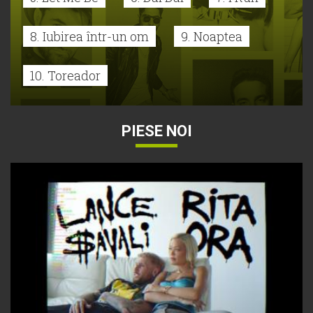
8. Iubirea într-un om
9. Noaptea
10. Toreador
PIESE NOI