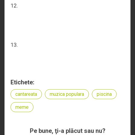
12.
13.
Etichete:
cantareata
muzica populara
piscina
meme
Pe bune, ţi-a plăcut sau nu?