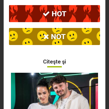
HOT
NOT
Citeşte şi