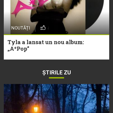
NOUTĂȚI
Tyla a lansat un nou album:
„A*Pop”
ȘTIRILE ZU