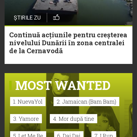
ȘTIRILE ZU
Continuă acțiunile pentru creșterea
nivelului Dunării în zona centralei
de la Cernavodă
MOST WANTED
1. NuevaYol
2. Jamaican (Bam Bam)
3. Yamore
4. Mor după tine
5. Let Me Be
6. Dai Dai
7. I Run