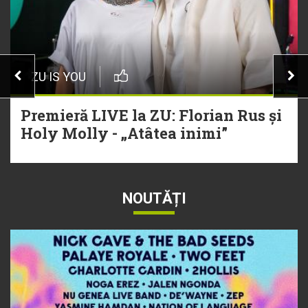
ZU IS YOU
Premieră LIVE la ZU: Florian Rus și
Holy Molly - „Atâtea inimi”
NOUTĂȚI