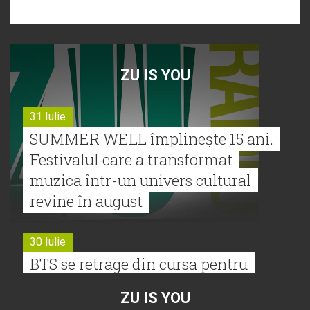
ZU IS YOU
31 Iulie
SUMMER WELL împlinește 15 ani.
Festivalul care a transformat
muzica într-un univers cultural
revine în august
30 Iulie
BTS se retrage din cursa pentru
Premiile Grammy 2027
ZU IS YOU