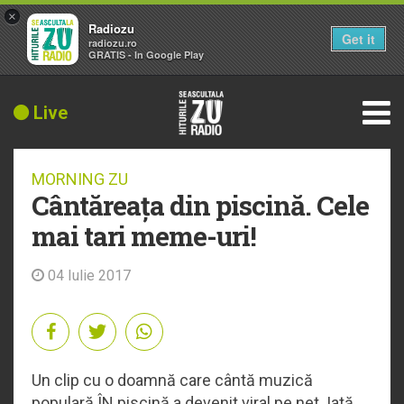
×
Radiozu
Get it
radiozu.ro
GRATIS - In Google Play
Live
MORNING ZU
Cântăreața din piscină. Cele
mai tari meme-uri!
04 Iulie 2017
Un clip cu o doamnă care cântă muzică
populară ÎN piscină a devenit viral pe net. Iată