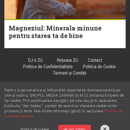
Magneziul: Minerala minune
pentru starea ta de bine
DJ-ii ZU
Reţeaua ZU
Contact
Politica de Confidentialitate
Politica de Cookie
Termeni și Condiții
Pentru a personaliza și îmbunătăți experiența dumneavoastră pe
Hiturile se ascultă la
!
site-ul nostru, GRUPUL MEDIA CAMINA (G.M.C) utilizează fișiere de
tip cookie. Prin continuarea navigării pe site sau prin apăsarea
butonului “Am înțeles”, sunteți de acord cu stocarea cookie-urilor
primare și terțe. Mai multe informații găsiți în secțiunea
Politica de
Confidentialitate
Politica de Cookie
Am înțeles