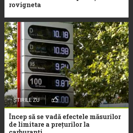
rovigneta
ȘTIRILE ZU
Încep să se vadă efectele măsurilor
de limitare a prețurilor la
carburanți