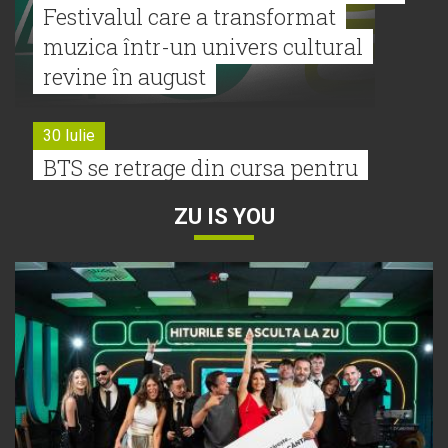
Festivalul care a transformat
muzica într-un univers cultural
revine în august
30 Iulie
BTS se retrage din cursa pentru
Premiile Grammy 2027
ZU IS YOU
30 Iulie
Tyla a lansat un nou album:
„A*Pop”
30 Iulie
Alexia lansează videoclipul oficial
pentru „Nu mai am nume”