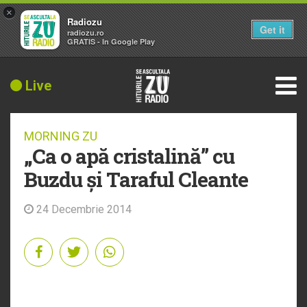
×
Radiozu
Get it
radiozu.ro
GRATIS - In Google Play
Live
MORNING ZU
„Ca o apă cristalină” cu
Buzdu și Taraful Cleante
24 Decembrie 2014