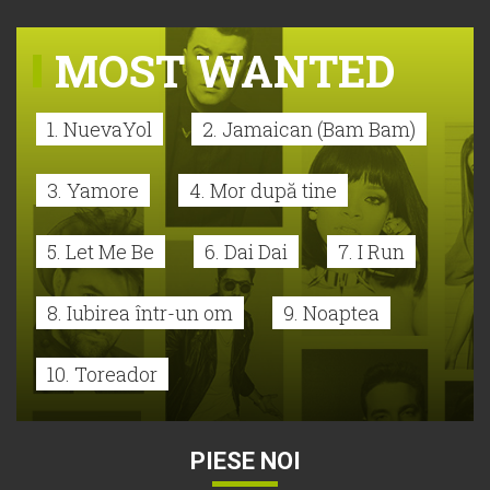
MOST WANTED
1. NuevaYol
2. Jamaican (Bam Bam)
3. Yamore
4. Mor după tine
5. Let Me Be
6. Dai Dai
7. I Run
8. Iubirea într-un om
9. Noaptea
10. Toreador
PIESE NOI