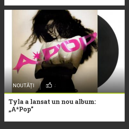
NOUTĂȚI
Tyla a lansat un nou album:
„A*Pop”