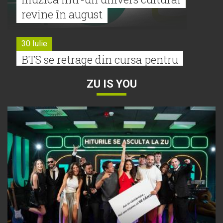
revine în august
30 Iulie
BTS se retrage din cursa pentru
Premiile Grammy 2027
ZU IS YOU
30 Iulie
Tyla a lansat un nou album:
„A*Pop”
30 Iulie
Alexia lansează videoclipul oficial
pentru „Nu mai am nume”