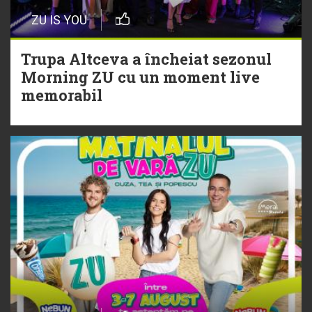
29 Iulie
ZU IS YOU
Trupa Altceva a încheiat sezonul
Morning ZU cu un moment live
Trupa Altceva a încheiat sezonul
memorabil
Morning ZU cu un moment live
memorabil
29 Iulie
NEW MUSIC | 5 piese noi în
playlistul Radio ZU