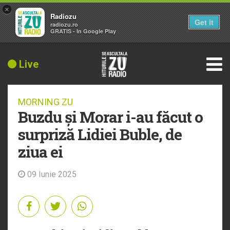
×
Radiozu
Get it
radiozu.ro
GRATIS - In Google Play
Live
MORNING ZU
Buzdu și Morar i-au făcut o
surpriză Lidiei Buble, de
ziua ei
09 Iunie 2025