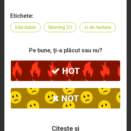
Etichete:
lidia buble
Morning ZU
zi de nastere
Pe bune, ţi-a plăcut sau nu?
HOT
NOT
Citeşte şi