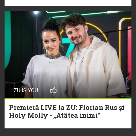
ZU IS YOU
Premieră LIVE la ZU: Florian Rus și
Holy Molly - „Atâtea inimi”