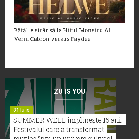
Bătălie strânsă la Hitul Monstru Al
Verii: Cabron versus Faydee
ZU IS YOU
31 Iulie
SUMMER WELL împlinește 15 ani.
Festivalul care a transformat
muzica într-un univers cultural