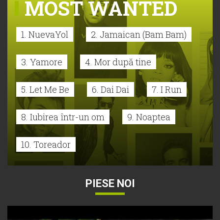
MOST WANTED
1. NuevaYol
2. Jamaican (Bam Bam)
3. Yamore
4. Mor după tine
5. Let Me Be
6. Dai Dai
7. I Run
8. Iubirea într-un om
9. Noaptea
10. Toreador
PIESE NOI