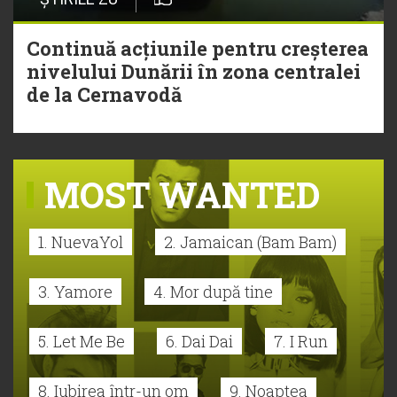
Continuă acțiunile pentru creșterea
nivelului Dunării în zona centralei
de la Cernavodă
MOST WANTED
1. NuevaYol
2. Jamaican (Bam Bam)
3. Yamore
4. Mor după tine
5. Let Me Be
6. Dai Dai
7. I Run
8. Iubirea într-un om
9. Noaptea