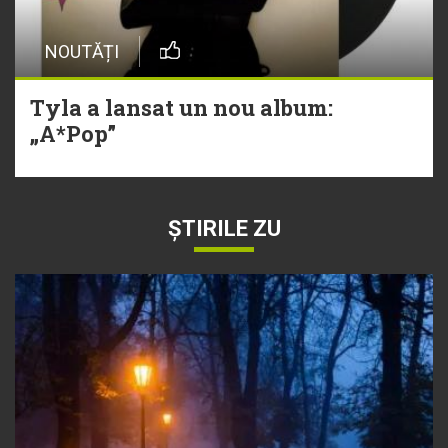
NOUTĂȚI
Tyla a lansat un nou album:
„A*Pop”
ȘTIRILE ZU