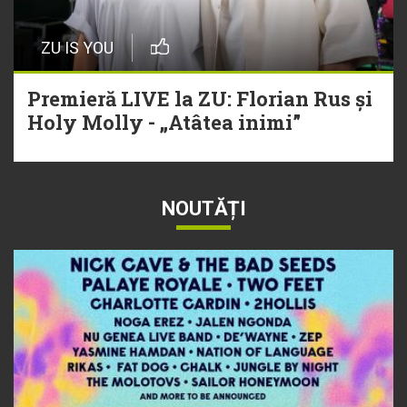
ZU IS YOU
Premieră LIVE la ZU: Florian Rus și
Holy Molly - „Atâtea inimi”
NOUTĂȚI