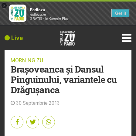
×
Radiozu
Get it
radiozu.ro
GRATIS - In Google Play
Live
MORNING ZU
Brașoveanca și Dansul
Pinguinului, variantele cu
Drăgușanca
30 Septembrie 2013