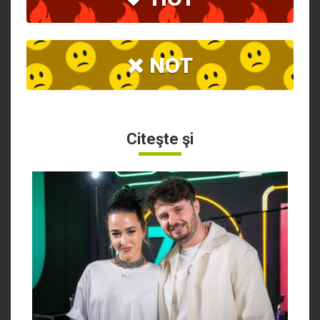
NOT
Citeşte şi