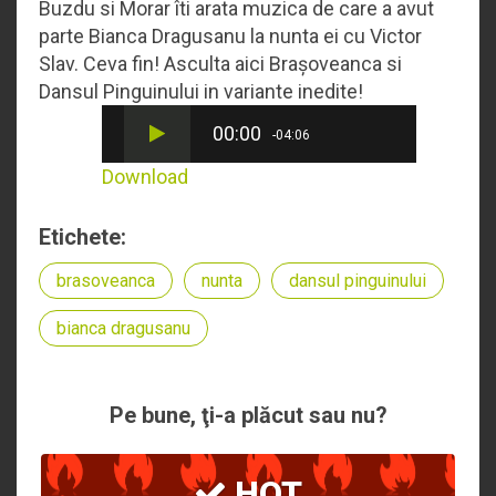
Buzdu si Morar îti arata muzica de care a avut
parte Bianca Dragusanu la nunta ei cu Victor
Slav. Ceva fin! Asculta aici Brașoveanca si
Dansul Pinguinului in variante inedite!
00:00
-04:06
Download
Etichete:
brasoveanca
nunta
dansul pinguinului
bianca dragusanu
Pe bune, ţi-a plăcut sau nu?
HOT