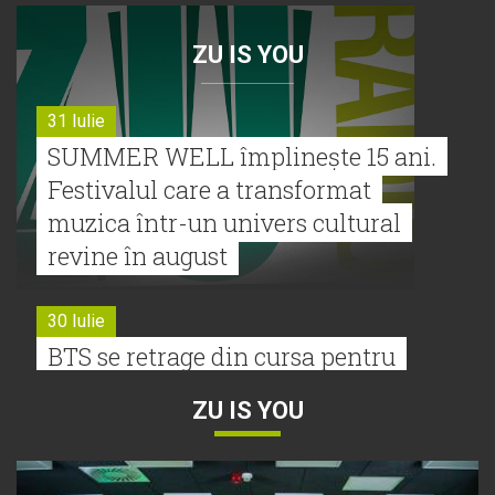
ZU IS YOU
31 Iulie
SUMMER WELL împlinește 15 ani.
Festivalul care a transformat
muzica într-un univers cultural
revine în august
30 Iulie
BTS se retrage din cursa pentru
Premiile Grammy 2027
ZU IS YOU
30 Iulie
Tyla a lansat un nou album: