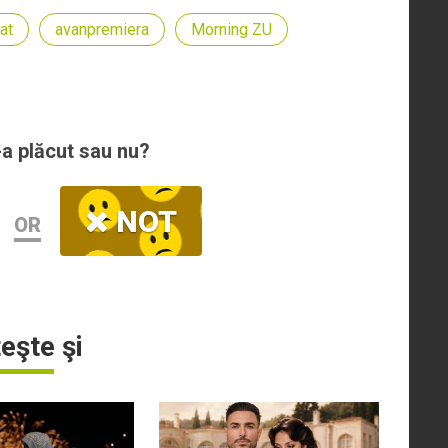
cat
avanpremiera
Morning ZU
-a plăcut sau nu?
NOT
OR
teşte şi