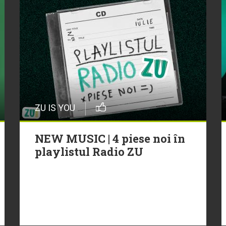
ZU IS YOU
NEW MUSIC | 4 piese noi în
playlistul Radio ZU