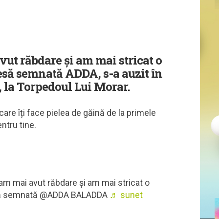
ut răbdare și am mai stricat o
iesă semnată ADDA, s-a auzit în
la Torpedoul Lui Morar.
are îți face pielea de găină de la primele
entru tine.
am mai avut răbdare și am mai stricat o
iesă semnată @ADDA BALADDA
♬ sunet