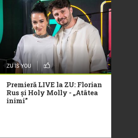
ZU IS YOU
Premieră LIVE la ZU: Florian
Rus și Holy Molly - „Atâtea
inimi”