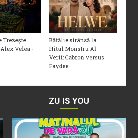
e Trezește
Bătălie strânsă la
Alex Velea -
Hitul Monstru Al
Verii: Cabron versus
Faydee
ZU IS YOU