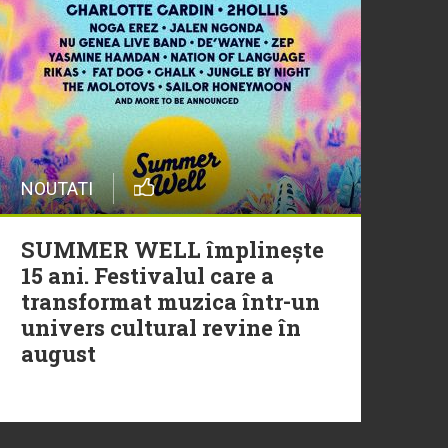
29 Iulie
Trupa Altceva a încheiat
sezonul Morning ZU cu un
moment live memorabil
NOUTATI
29 Iulie
NEW MUSIC | 5 piese noi în
SUMMER WELL împlinește
playlistul Radio ZU
15 ani. Festivalul care a
transformat muzica într-un
univers cultural revine în
august