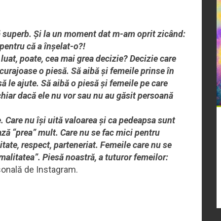
 superb. Și la un moment dat m-am oprit zicând:
 pentru că a înșelat-o?!
 luat, poate, cea mai grea decizie? Decizie care
 curajoase o piesă. Să aibă și femeile prinse în
să le ajute. Să aibă o piesă și femeile pe care
hiar dacă ele nu vor sau nu au găsit persoană
e. Care nu își uită valoarea și ca pedeapsa sunt
ază “prea” mult. Care nu se fac mici pentru
tate, respect, parteneriat. Femeile care nu se
alitatea”. Piesă noastră, a tuturor femeilor:
sonală de Instagram.