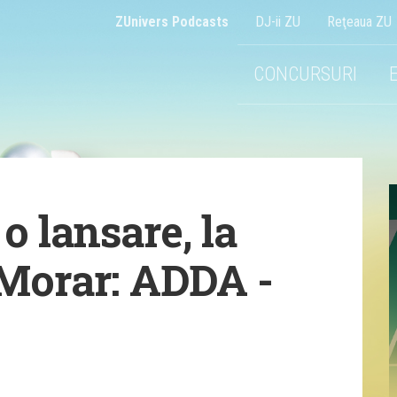
ZUnivers Podcasts
DJ-ii ZU
Reţeaua ZU
CONCURSURI
o lansare, la
 Morar: ADDA -