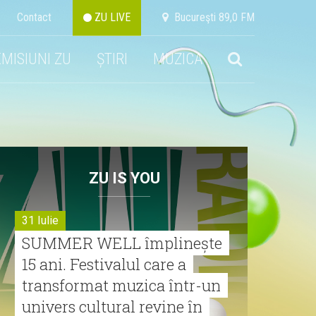
Contact
ZU LIVE
Bucureşti 89,0 FM
EMISIUNI ZU
ȘTIRI
MUZICA
ZU IS YOU
31 Iulie
SUMMER WELL împlinește
15 ani. Festivalul care a
transformat muzica într-un
univers cultural revine în