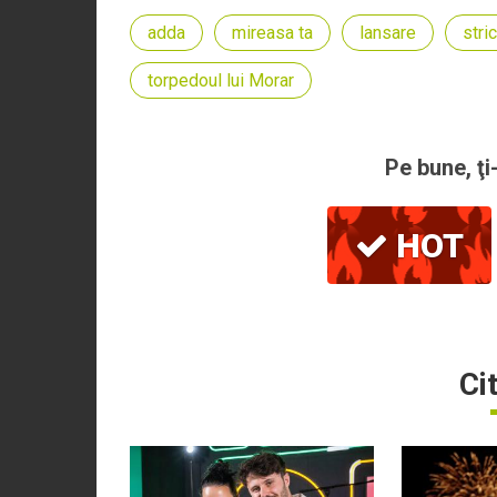
adda
mireasa ta
lansare
stri
torpedoul lui Morar
Pe bune, ţi
HOT
Ci