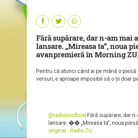
Fără supărare, dar n-am mai av
lansare. „Mireasa ta”, noua p
avanpremieră în Morning ZU, 
Pentru că atunci când ai pe mână o piesă c
versuri, e aproape imposibil să o ții doar p
@radiozuoficial
Fără supărare, dar n-
lansare. �� „Mireasa ta”, noua p
original - Radio ZU