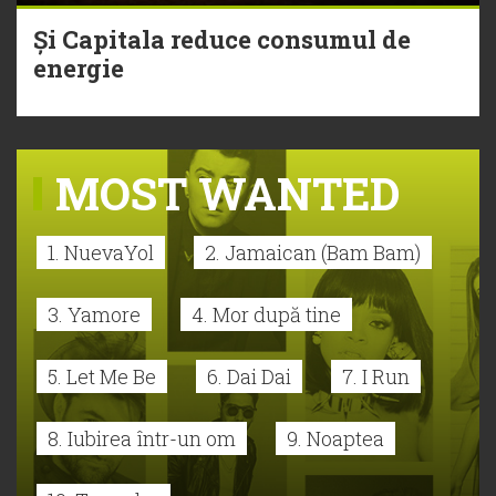
Și Capitala reduce consumul de
energie
MOST WANTED
1. NuevaYol
2. Jamaican (Bam Bam)
3. Yamore
4. Mor după tine
5. Let Me Be
6. Dai Dai
7. I Run
8. Iubirea într-un om
9. Noaptea