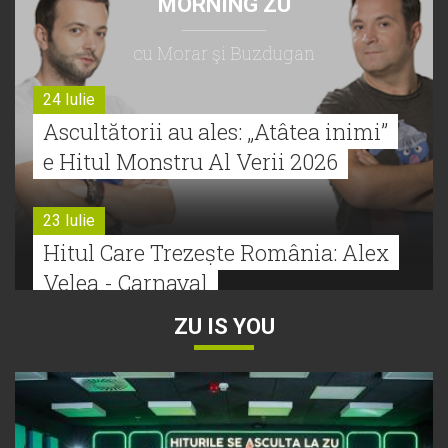
MORNING ZU
cu Morar şi Buzdugan
24 Iulie
Ascultătorii au ales: „Atâtea inimi”
e Hitul Monstru Al Verii 2026
23 Iulie
Hitul Care Trezește România: Alex
Velea - Carnaval
ZU IS YOU
22 Iulie
Bătălie strânsă la Hitul Monstru Al
Verii: Cabron versus Faydee