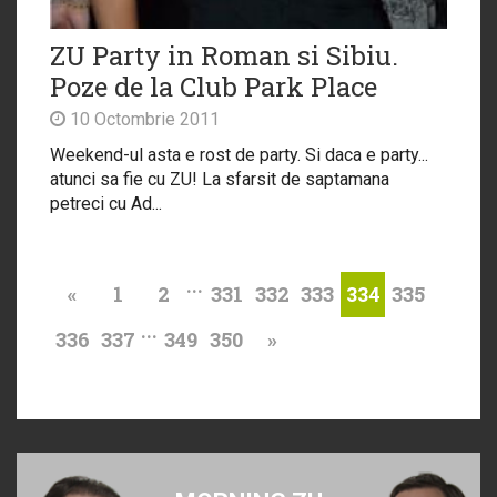
ZU Party in Roman si Sibiu.
Poze de la Club Park Place
10 Octombrie 2011
Weekend-ul asta e rost de party. Si daca e party...
atunci sa fie cu ZU! La sfarsit de saptamana
petreci cu Ad...
...
«
1
2
331
332
333
335
334
...
336
337
349
350
»