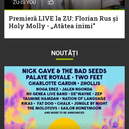
ZU IS YOU
Premieră LIVE la ZU: Florian Rus și
Holy Molly - „Atâtea inimi”
NOUTĂȚI