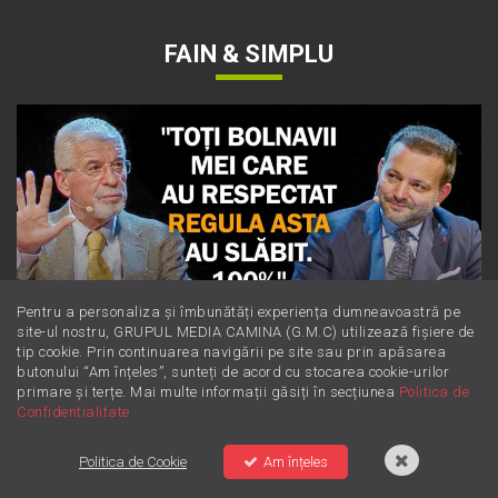
FAIN & SIMPLU
Pentru a personaliza și îmbunătăți experiența dumneavoastră pe
site-ul nostru, GRUPUL MEDIA CAMINA (G.M.C) utilizează fișiere de
tip cookie. Prin continuarea navigării pe site sau prin apăsarea
butonului “Am înțeles”, sunteți de acord cu stocarea cookie-urilor
primare și terțe. Mai multe informații găsiți în secțiunea
Politica de
Dieta Cerin: cum să slăbești sănătos
Confidentialitate
fără să numeri obsesiv caloriile
Politica de Cookie
Am înțeles