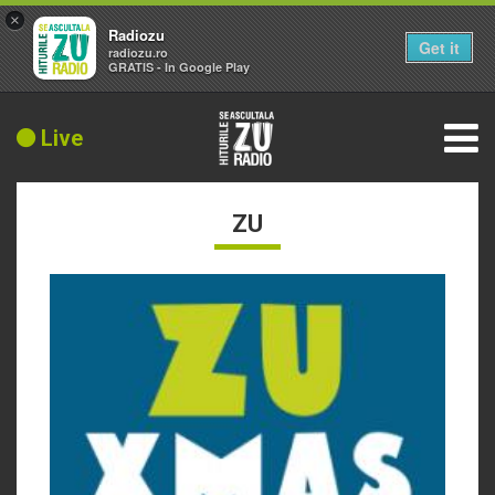
×
Radiozu
Get it
radiozu.ro
GRATIS - In Google Play
Live
ZU