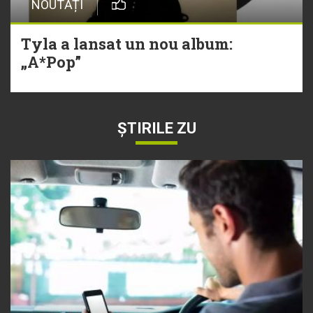
NOUTĂȚI
Tyla a lansat un nou album:
„A*Pop”
ȘTIRILE ZU