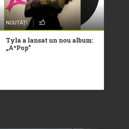
NOUTĂȚI
Tyla a lansat un nou album:
„A*Pop”