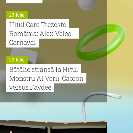
23 Iulie
Hitul Care Trezește
România: Alex Velea -
Carnaval
22 Iulie
Bătălie strânsă la Hitul
Monstru Al Verii: Cabron
versus Faydee
21 Iulie
Dă volumul mai tare!
Cabron vine cu Hitul
Monstru al Verii