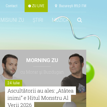
Contact
ZU LIVE
Bucureşti 89,0 FM
EMISIUNI ZU
ȘTIRI
MUZICA
MORNING ZU
cu Morar şi Buzdugan
24 Iulie
Ascultătorii au ales: „Atâtea
inimi” e Hitul Monstru Al
Verii 2026