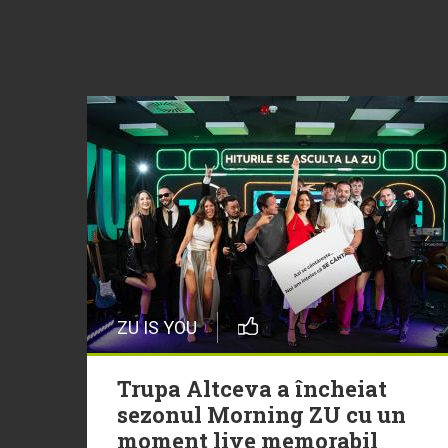
ZU IS YOU
Trupa Altceva a încheiat
sezonul Morning ZU cu un
moment live memorabil