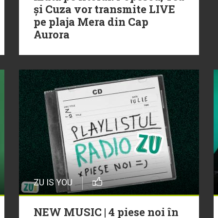
și Cuza vor transmite LIVE
pe plaja Mera din Cap
Aurora
ZU IS YOU
NEW MUSIC | 4 piese noi în