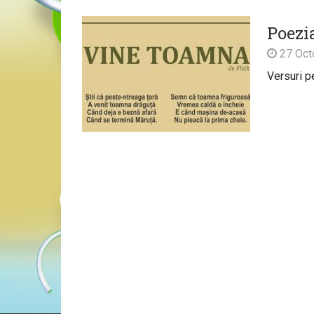
Poezi
27 Oct
Versuri pe