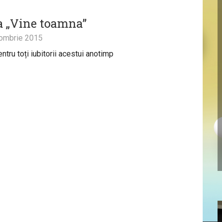
a „Vine toamna”
ombrie 2015
ntru toți iubitorii acestui anotimp