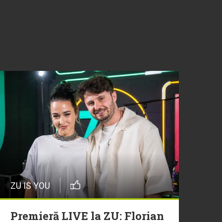
ZU IS YOU
Premieră LIVE la ZU: Florian