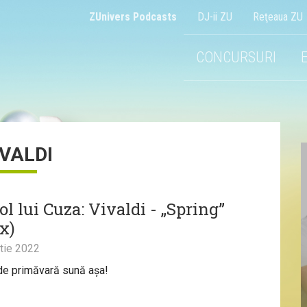
ZUnivers Podcasts
DJ-ii ZU
Reţeaua ZU
CONCURSURI
IVALDI
l lui Cuza: Vivaldi - „Spring”
x)
tie 2022
de primăvară sună așa!