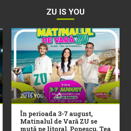
ZU IS YOU
ZU IS YOU
În perioada 3-7 august,
Matinalul de Vară ZU se
mută pe litoral. Popescu, Tea