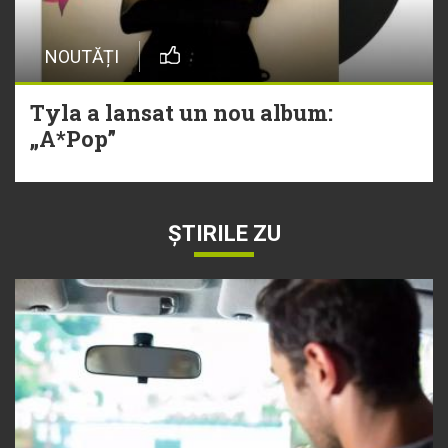
NOUTĂȚI
Tyla a lansat un nou album:
„A*Pop”
ȘTIRILE ZU