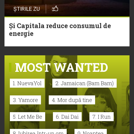
ȘTIRILE ZU
Și Capitala reduce consumul de
energie
MOST WANTED
1. NuevaYol
2. Jamaican (Bam Bam)
3. Yamore
4. Mor după tine
5. Let Me Be
6. Dai Dai
7. I Run
8. Iubirea într-un om
9. Noaptea