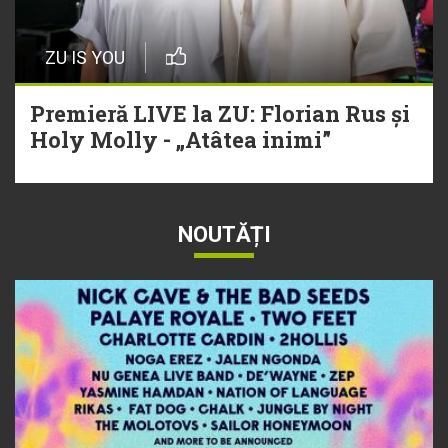
ZU IS YOU
Premieră LIVE la ZU: Florian Rus și
Holy Molly - „Atâtea inimi”
NOUTĂȚI