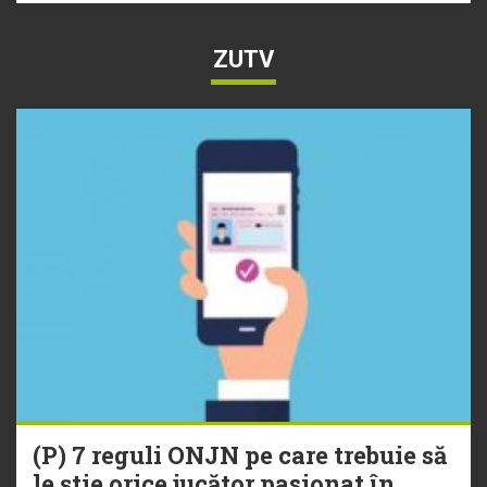
ZUTV
(P) 7 reguli ONJN pe care trebuie să
le știe orice jucător pasionat în