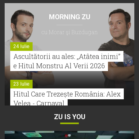
MORNING ZU
cu Morar şi Buzdugan
24 Iulie
Ascultătorii au ales: „Atâtea inimi”
e Hitul Monstru Al Verii 2026
23 Iulie
Hitul Care Trezește România: Alex
Velea - Carnaval
ZU IS YOU
22 Iulie
Bătălie strânsă la Hitul Monstru Al