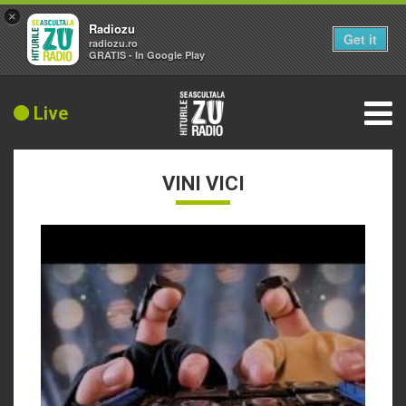
×
Radiozu
Get it
radiozu.ro
GRATIS - In Google Play
Live
VINI VICI