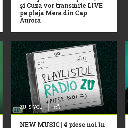
și Cuza vor transmite LIVE
pe plaja Mera din Cap
Aurora
ZU IS YOU
NEW MUSIC | 4 piese noi în