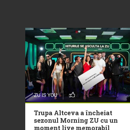
ZU IS YOU
Trupa Altceva a încheiat
sezonul Morning ZU cu un
moment live memorabil