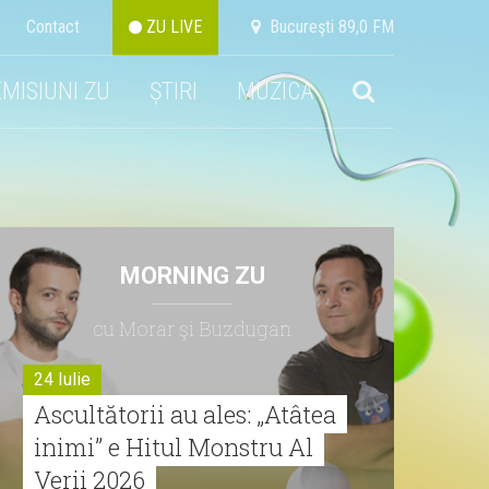
Contact
ZU LIVE
Bucureşti 89,0 FM
EMISIUNI ZU
ȘTIRI
MUZICA
MORNING ZU
cu Morar şi Buzdugan
24 Iulie
Ascultătorii au ales: „Atâtea
inimi” e Hitul Monstru Al
Verii 2026