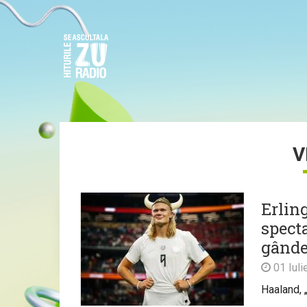
V
Erlin
spect
gândes
01 Iuli
Haaland, 