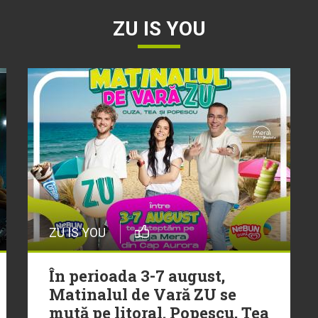
ZU IS YOU
ZU IS YOU
În perioada 3-7 august,
Matinalul de Vară ZU se
mută pe litoral. Popescu, Tea