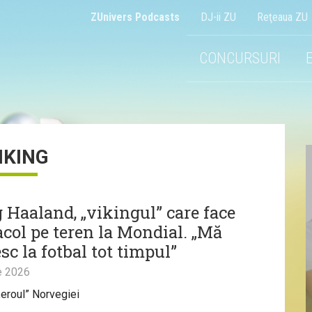
ZUnivers Podcasts
DJ-ii ZU
Reţeaua ZU
CONCURSURI
IKING
g Haaland, „vikingul” care face
acol pe teren la Mondial. „Mă
c la fotbal tot timpul”
e 2026
„eroul” Norvegiei