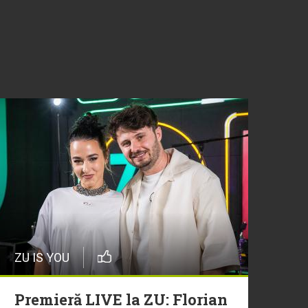
ZU IS YOU
Premieră LIVE la ZU: Florian