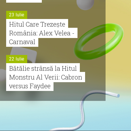
23 Iulie
Hitul Care Trezește
România: Alex Velea -
Carnaval
22 Iulie
Bătălie strânsă la Hitul
Monstru Al Verii: Cabron
versus Faydee
21 Iulie
Dă volumul mai tare!
Cabron vine cu Hitul
Monstru al Verii