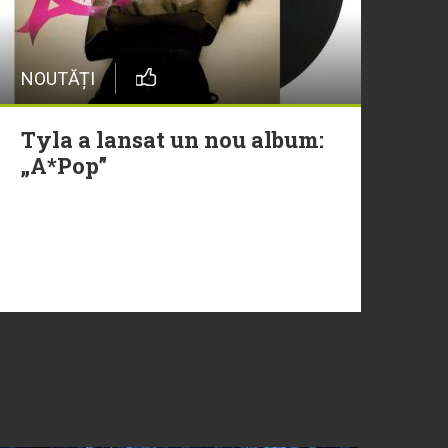
NOUTĂȚI
Tyla a lansat un nou album:
„A*Pop”