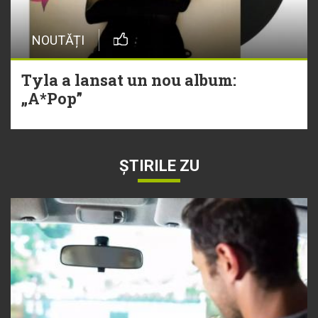
NOUTĂȚI
Tyla a lansat un nou album:
„A*Pop”
ȘTIRILE ZU