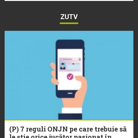
ZUTV
(P) 7 reguli ONJN pe care trebuie să
le știe orice jucător pasionat în