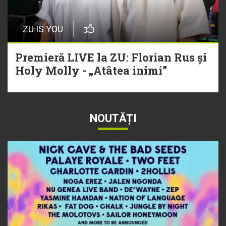
ZU IS YOU
Premieră LIVE la ZU: Florian Rus și
Holy Molly - „Atâtea inimi”
NOUTĂȚI