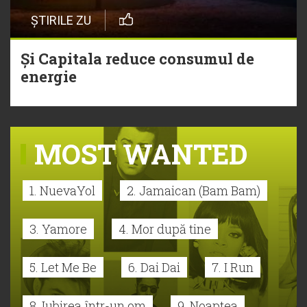
ȘTIRILE ZU
Și Capitala reduce consumul de
energie
MOST WANTED
1. NuevaYol
2. Jamaican (Bam Bam)
3. Yamore
4. Mor după tine
5. Let Me Be
6. Dai Dai
7. I Run
8. Iubirea într-un om
9. Noaptea