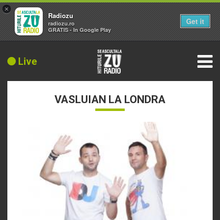
×
Radiozu
Get it
radiozu.ro
GRATIS - In Google Play
Live
VASLUIAN LA LONDRA