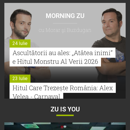
MORNING ZU
cu Morar şi Buzdugan
24 Iulie
Ascultătorii au ales: „Atâtea inimi”
e Hitul Monstru Al Verii 2026
23 Iulie
Hitul Care Trezește România: Alex
Velea - Carnaval
ZU IS YOU
22 Iulie
Bătălie strânsă la Hitul Monstru Al