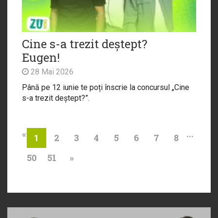
Cine s-a trezit deștept?
Eugen!
28 Mai 2026
Până pe 12 iunie te poți înscrie la concursul „Cine
s-a trezit deștept?”.
«
...
2
3
4
5
6
7
8
1
50
51
»