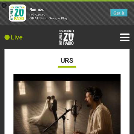
×
Radiozu
Get it
radiozu.ro
GRATIS - In Google Play
Live
URS