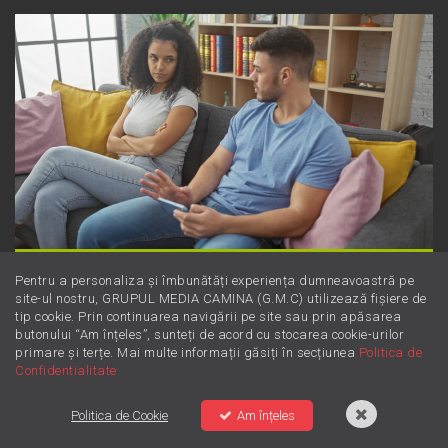
Dincolo de supărare: Este furie sau
Pentru a personaliza și îmbunătăți experiența dumneavoastră pe
site-ul nostru, GRUPUL MEDIA CAMINA (G.M.C) utilizează fișiere de
iritare? Învață să le diferențiezi
tip cookie. Prin continuarea navigării pe site sau prin apăsarea
butonului “Am înțeles”, sunteți de acord cu stocarea cookie-urilor
primare și terțe. Mai multe informații găsiți în secțiunea
Politica de
Confidentialitate
Politica de Cookie
Am înțeles