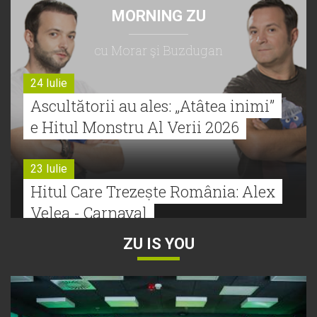
MORNING ZU
cu Morar şi Buzdugan
24 Iulie
Ascultătorii au ales: „Atâtea inimi”
e Hitul Monstru Al Verii 2026
23 Iulie
Hitul Care Trezește România: Alex
Velea - Carnaval
ZU IS YOU
22 Iulie
Bătălie strânsă la Hitul Monstru Al
Verii: Cabron versus Faydee