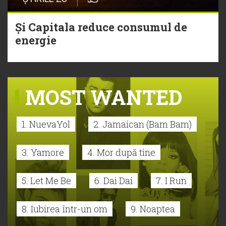
Și Capitala reduce consumul de
energie
MOST WANTED
1. NuevaYol
2. Jamaican (Bam Bam)
3. Yamore
4. Mor după tine
5. Let Me Be
6. Dai Dai
7. I Run
8. Iubirea într-un om
9. Noaptea