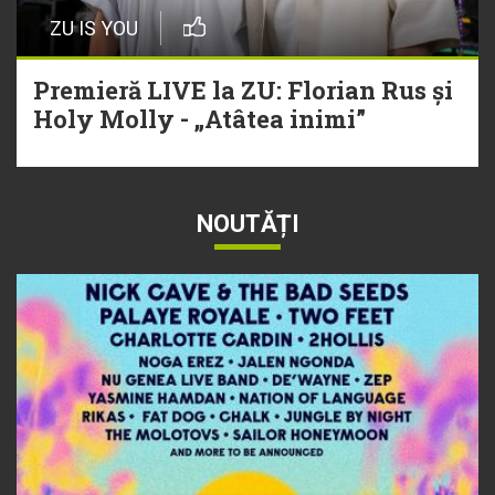
ZU IS YOU
Premieră LIVE la ZU: Florian Rus și
Holy Molly - „Atâtea inimi”
NOUTĂȚI