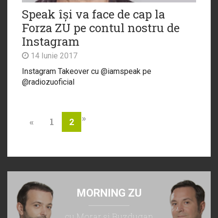
Speak își va face de cap la
Forza ZU pe contul nostru de
Instagram
14 Iunie 2017
Instagram Takeover cu @iamspeak pe
@radiozuoficial
»
«
1
2
MORNING ZU
cu Morar şi Buzdugan