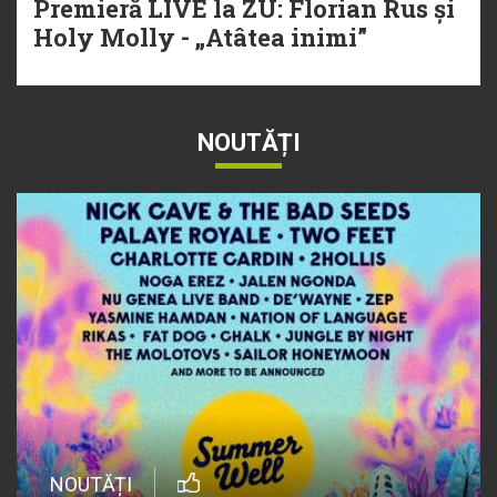
Premieră LIVE la ZU: Florian Rus și
Holy Molly - „Atâtea inimi”
NOUTĂȚI
NOUTĂȚI