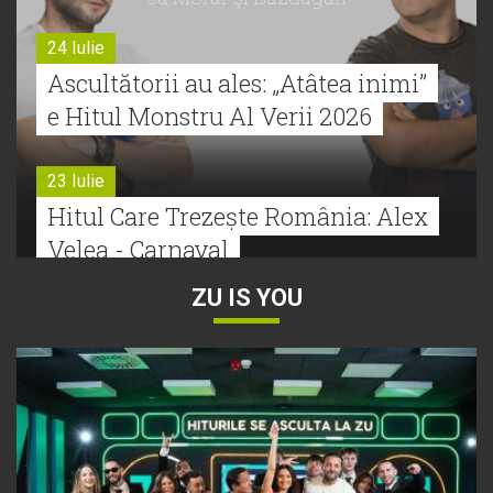
24 Iulie
Ascultătorii au ales: „Atâtea inimi”
e Hitul Monstru Al Verii 2026
23 Iulie
Hitul Care Trezește România: Alex
Velea - Carnaval
ZU IS YOU
22 Iulie
Bătălie strânsă la Hitul Monstru Al
Verii: Cabron versus Faydee
21 Iulie
Dă volumul mai tare! Cabron vine