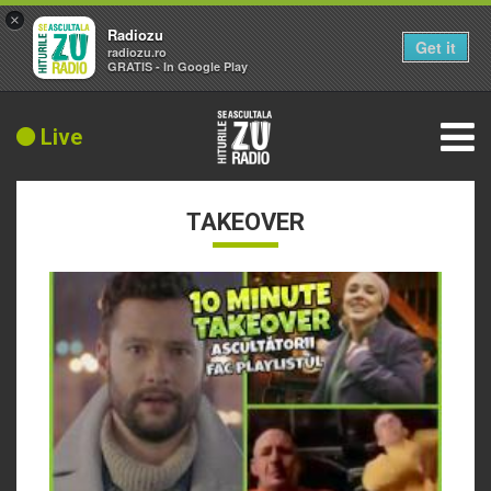
×
Radiozu
Get it
radiozu.ro
GRATIS - In Google Play
Live
TAKEOVER