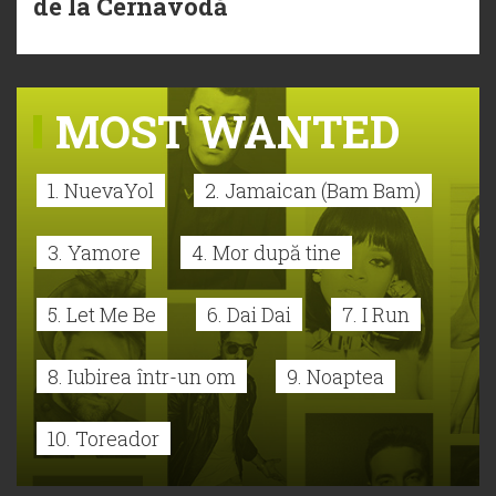
de la Cernavodă
MOST WANTED
1. NuevaYol
2. Jamaican (Bam Bam)
3. Yamore
4. Mor după tine
5. Let Me Be
6. Dai Dai
7. I Run
8. Iubirea într-un om
9. Noaptea
10. Toreador