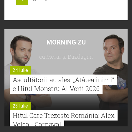
MORNING ZU
cu Morar şi Buzdugan
24 Iulie
Ascultătorii au ales: „Atâtea inimi”
e Hitul Monstru Al Verii 2026
23 Iulie
Hitul Care Trezește România: Alex
Velea - Carnaval