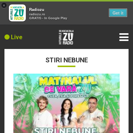
×
Radiozu
Get it
radiozu.ro
GRATIS - In Google Play
Live
STIRI NEBUNE