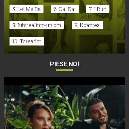
5. Let Me Be
6. Dai Dai
7. I Run
8. Iubirea într-un om
9. Noaptea
10. Toreador
PIESE NOI