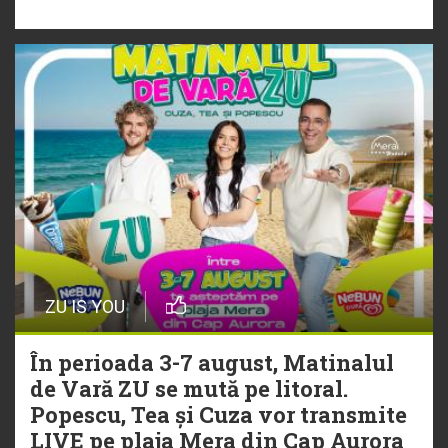
„Ceai lângă tine”
ZU IS YOU
În perioada 3-7 august, Matinalul
de Vară ZU se mută pe litoral.
Popescu, Tea și Cuza vor transmite
LIVE pe plaja Mera din Cap Aurora