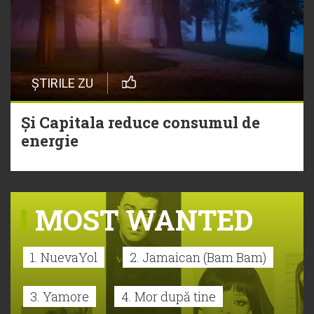
ȘTIRILE ZU
Și Capitala reduce consumul de
energie
MOST WANTED
1. NuevaYol
2. Jamaican (Bam Bam)
3. Yamore
4. Mor după tine