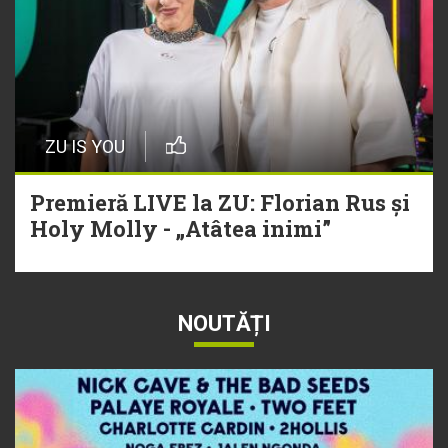
ZU IS YOU
Premieră LIVE la ZU: Florian Rus și
Holy Molly - „Atâtea inimi”
NOUTĂȚI