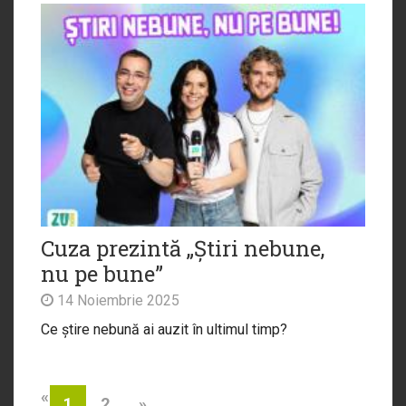
Cuza prezintă „Știri nebune,
nu pe bune”
14 Noiembrie 2025
Ce știre nebună ai auzit în ultimul timp?
«
2
»
1