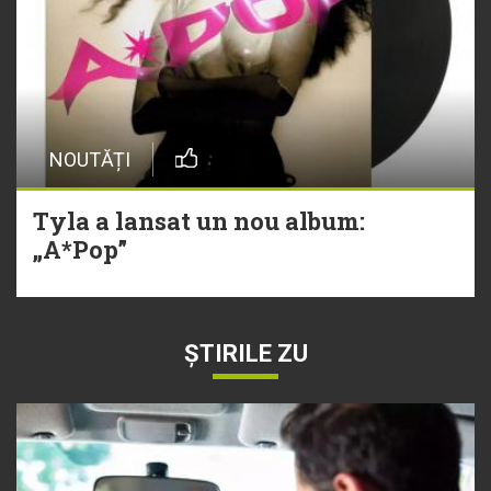
NOUTĂȚI
Tyla a lansat un nou album:
„A*Pop”
ȘTIRILE ZU