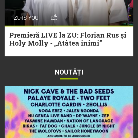
ZU IS YOU
Premieră LIVE la ZU: Florian Rus și
Holy Molly - „Atâtea inimi”
NOUTĂȚI