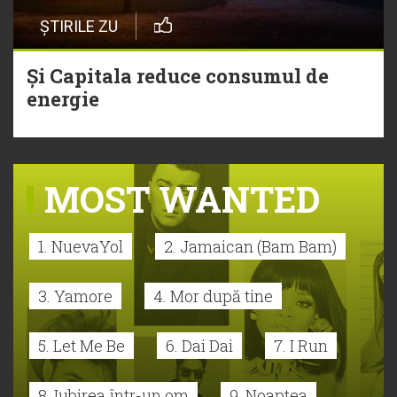
ȘTIRILE ZU
Și Capitala reduce consumul de
energie
MOST WANTED
1. NuevaYol
2. Jamaican (Bam Bam)
3. Yamore
4. Mor după tine
5. Let Me Be
6. Dai Dai
7. I Run
8. Iubirea într-un om
9. Noaptea