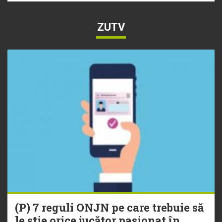
ZUTV
(P) 7 reguli ONJN pe care trebuie să
le știe orice jucător pasionat în