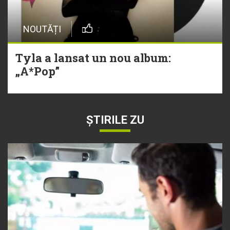
NOUTĂȚI
Tyla a lansat un nou album:
„A*Pop”
ȘTIRILE ZU