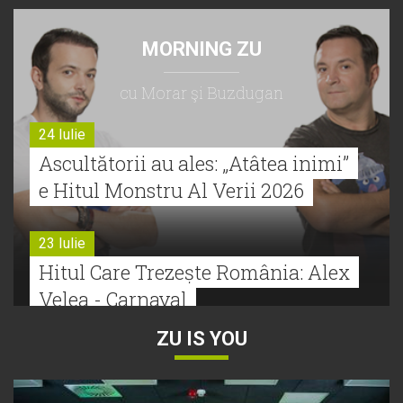
MORNING ZU
cu Morar şi Buzdugan
24 Iulie
Ascultătorii au ales: „Atâtea inimi”
e Hitul Monstru Al Verii 2026
23 Iulie
Hitul Care Trezește România: Alex
Velea - Carnaval
ZU IS YOU
22 Iulie
Bătălie strânsă la Hitul Monstru Al