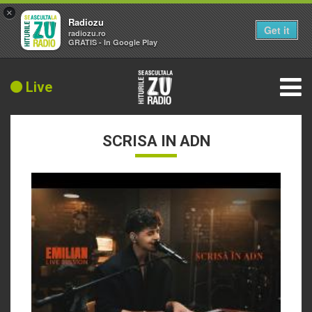
×
Radiozu
Get it
radiozu.ro
GRATIS - In Google Play
Live
SCRISA IN ADN