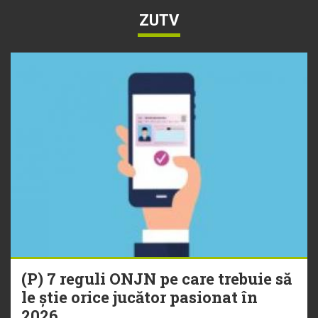
ZUTV
(P) 7 reguli ONJN pe care trebuie să
le știe orice jucător pasionat în
2026