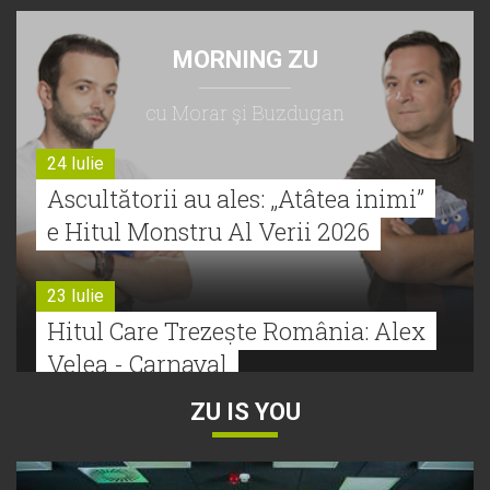
MORNING ZU
cu Morar şi Buzdugan
24 Iulie
Ascultătorii au ales: „Atâtea inimi”
e Hitul Monstru Al Verii 2026
23 Iulie
Hitul Care Trezește România: Alex
Velea - Carnaval
ZU IS YOU
22 Iulie
Bătălie strânsă la Hitul Monstru Al