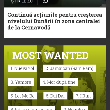
ȘTIRILE ZU
Continuă acțiunile pentru creșterea
nivelului Dunării în zona centralei
de la Cernavodă
MOST WANTED
1. NuevaYol
2. Jamaican (Bam Bam)
3. Yamore
4. Mor după tine
5. Let Me Be
6. Dai Dai
7. I Run
8. Iubirea într-un om
9. Noaptea