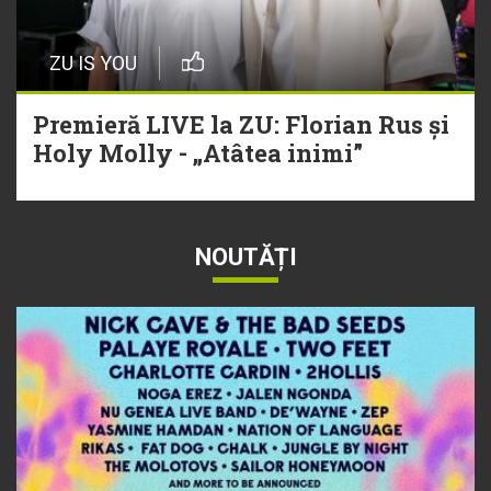
ZU IS YOU
Premieră LIVE la ZU: Florian Rus și
Holy Molly - „Atâtea inimi”
NOUTĂȚI