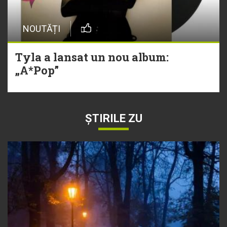
NOUTĂȚI
Tyla a lansat un nou album:
„A*Pop”
ȘTIRILE ZU