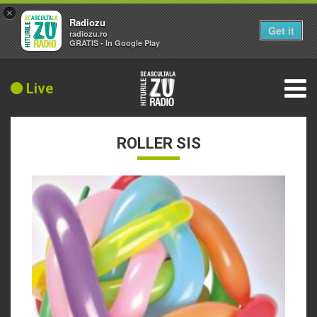
×
Radiozu
Get it
radiozu.ro
GRATIS - In Google Play
Live
ROLLER SIS