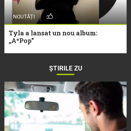
NOUTĂȚI
Tyla a lansat un nou album:
„A*Pop”
ȘTIRILE ZU