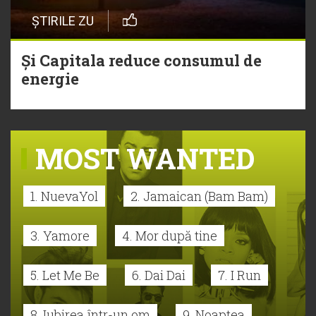
ȘTIRILE ZU
Și Capitala reduce consumul de
energie
MOST WANTED
1. NuevaYol
2. Jamaican (Bam Bam)
3. Yamore
4. Mor după tine
5. Let Me Be
6. Dai Dai
7. I Run
8. Iubirea într-un om
9. Noaptea