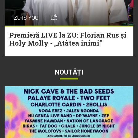
ZU IS YOU
Premieră LIVE la ZU: Florian Rus și
Holy Molly - „Atâtea inimi”
NOUTĂȚI