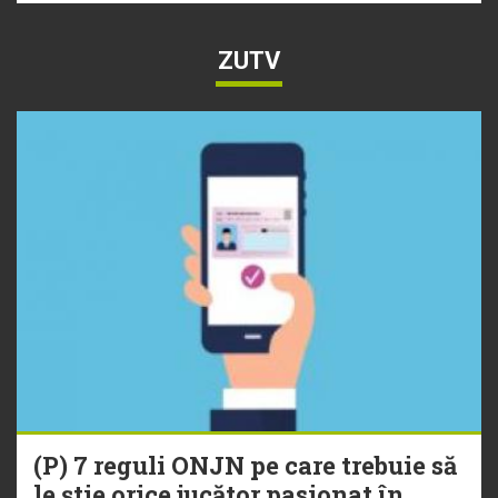
ZUTV
(P) 7 reguli ONJN pe care trebuie să
le știe orice jucător pasionat în