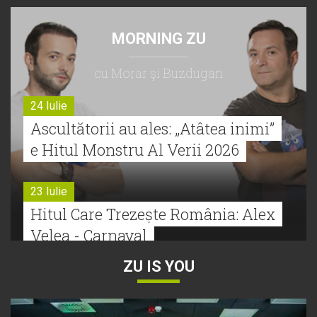
MORNING ZU
cu Morar şi Buzdugan
24 Iulie
Ascultătorii au ales: „Atâtea inimi”
e Hitul Monstru Al Verii 2026
23 Iulie
Hitul Care Trezește România: Alex
Velea - Carnaval
ZU IS YOU
22 Iulie
Bătălie strânsă la Hitul Monstru Al