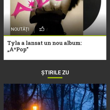
NOUTĂȚI
Tyla a lansat un nou album:
„A*Pop”
ȘTIRILE ZU