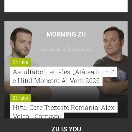
MORNING ZU
cu Morar şi Buzdugan
24 Iulie
Ascultătorii au ales: „Atâtea inimi”
e Hitul Monstru Al Verii 2026
23 Iulie
Hitul Care Trezește România: Alex
Velea - Carnaval
ZU IS YOU