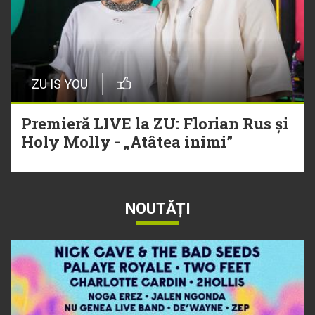
ZU IS YOU
Premieră LIVE la ZU: Florian Rus și
Holy Molly - „Atâtea inimi”
NOUTĂȚI