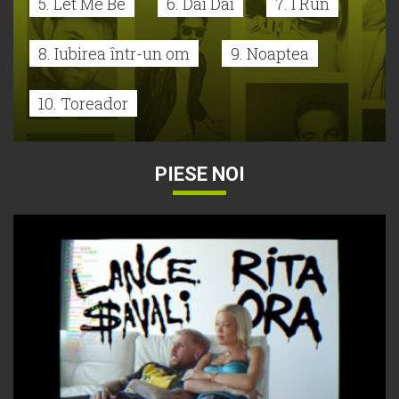
5. Let Me Be
6. Dai Dai
7. I Run
8. Iubirea într-un om
9. Noaptea
10. Toreador
PIESE NOI