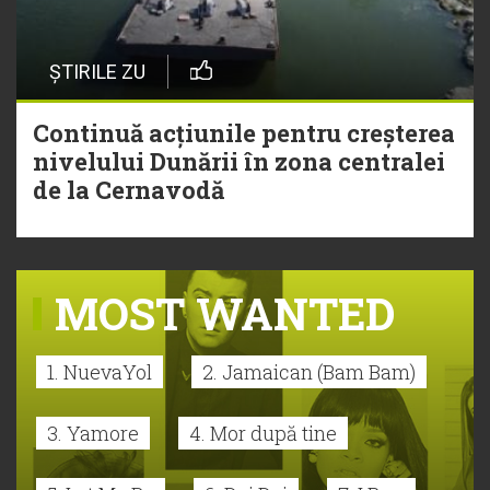
ȘTIRILE ZU
Continuă acțiunile pentru creșterea
nivelului Dunării în zona centralei
de la Cernavodă
MOST WANTED
1. NuevaYol
2. Jamaican (Bam Bam)
3. Yamore
4. Mor după tine