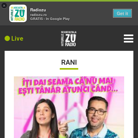
×
Radiozu
Get it
radiozu.ro
GRATIS - In Google Play
Live
RANI