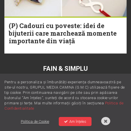
(P) Cadouri cu poveste: idei de
bijuterii care marchează momente
importante din viață
FAIN & SIMPLU
Pentru a personaliza și îmbunătăți experiența dumneavoastră pe
site-ul nostru, GRUPUL MEDIA CAMINA (G.M.C) utilizează fișiere de
tip cookie. Prin continuarea navigării pe site sau prin apăsarea
butonului “Am înțeles”, sunteți de acord cu stocarea cookie-urilor
primare și terțe. Mai multe informații găsiți în secțiunea
Politica de
Confidentialitate
Politica de Cookie
Am înțeles