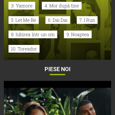
3. Yamore
4. Mor după tine
5. Let Me Be
6. Dai Dai
7. I Run
8. Iubirea într-un om
9. Noaptea
10. Toreador
PIESE NOI