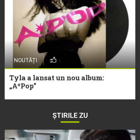
NOUTĂȚI
Tyla a lansat un nou album:
„A*Pop”
ȘTIRILE ZU