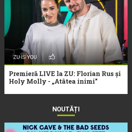
ZU IS YOU
Premieră LIVE la ZU: Florian Rus și
Holy Molly - „Atâtea inimi”
NOUTĂȚI