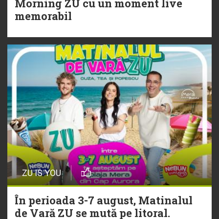
Morning ZU cu un moment live
Torpedoul lui Morar: Theo Rose -
memorabil
„Ceai lângă tine”
ZU IS YOU
În perioada 3-7 august, Matinalul
de Vară ZU se mută pe litoral.