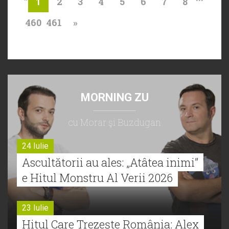
2
3
4
5
6
7
8
1
460
461
»
MORNING ZU
cu Morar şi Buzdugan
24 Iulie
Ascultătorii au ales: „Atâtea inimi”
e Hitul Monstru Al Verii 2026
23 Iulie
Hitul Care Trezește România: Alex