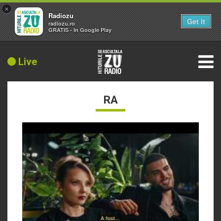
×
Radiozu
Get it
radiozu.ro
GRATIS - In Google Play
Live
RA