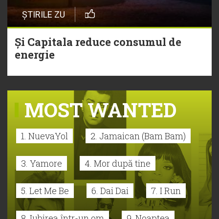
ȘTIRILE ZU
Și Capitala reduce consumul de
energie
MOST WANTED
1. NuevaYol
2. Jamaican (Bam Bam)
3. Yamore
4. Mor după tine
5. Let Me Be
6. Dai Dai
7. I Run
8. Iubirea într-un om
9. Noaptea