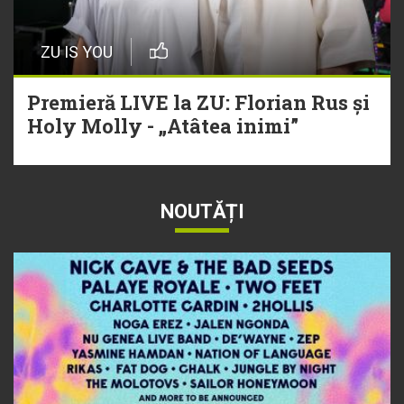
ZU IS YOU
Premieră LIVE la ZU: Florian Rus și
Holy Molly - „Atâtea inimi”
NOUTĂȚI