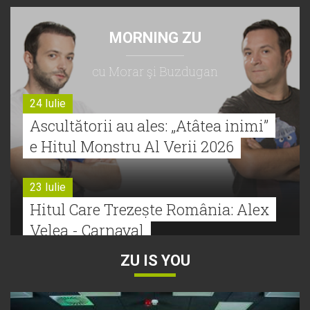
MORNING ZU
cu Morar şi Buzdugan
24 Iulie
Ascultătorii au ales: „Atâtea inimi”
e Hitul Monstru Al Verii 2026
23 Iulie
Hitul Care Trezește România: Alex
Velea - Carnaval
ZU IS YOU
22 Iulie
Bătălie strânsă la Hitul Monstru Al