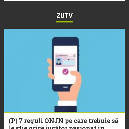
ZUTV
(P) 7 reguli ONJN pe care trebuie să
le știe orice jucător pasionat în