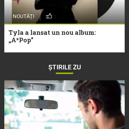
NOUTĂȚI
Tyla a lansat un nou album:
„A*Pop”
ȘTIRILE ZU