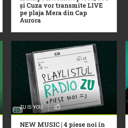
și Cuza vor transmite LIVE
pe plaja Mera din Cap
Aurora
ZU IS YOU
NEW MUSIC | 4 piese noi în