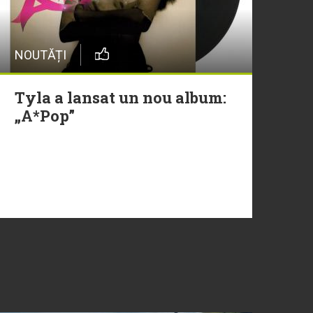
NOUTĂȚI
Tyla a lansat un nou album:
„A*Pop”