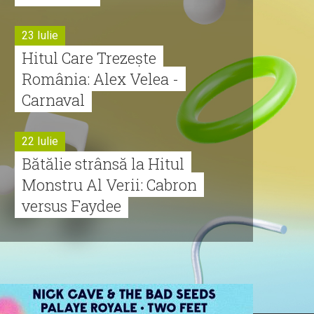
23 Iulie
Hitul Care Trezește
România: Alex Velea -
Carnaval
22 Iulie
Bătălie strânsă la Hitul
Monstru Al Verii: Cabron
versus Faydee
21 Iulie
Dă volumul mai tare!
Cabron vine cu Hitul
Monstru al Verii