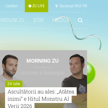
Contact
ZU LIVE
Bucureşti 89,0 FM
EMISIUNI ZU
ȘTIRI
MUZICA
MORNING ZU
cu Morar şi Buzdugan
24 Iulie
Ascultătorii au ales: „Atâtea
inimi” e Hitul Monstru Al
Verii 2026