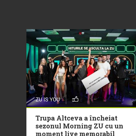
ZU IS YOU
Trupa Altceva a încheiat
sezonul Morning ZU cu un
moment live memorabil