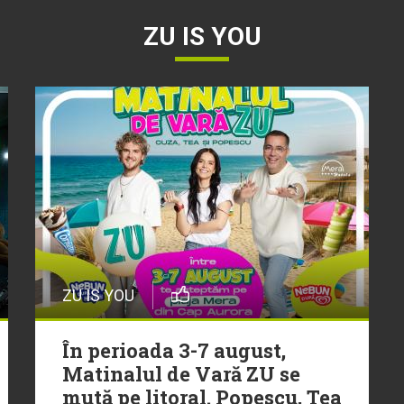
ZU IS YOU
ZU IS YOU
În perioada 3-7 august,
Matinalul de Vară ZU se
mută pe litoral. Popescu, Tea