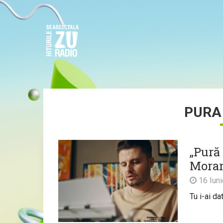
PURA
„Pură 
Morar
16 Iun
Tu i-ai da