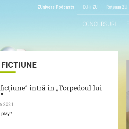
ZUnivers Podcasts
DJ-ii ZU
Reţeaua ZU
CONCURSURI
 FICTIUNE
ficțiune” intră în „Torpedoul lui
"
ie 2021
t play?