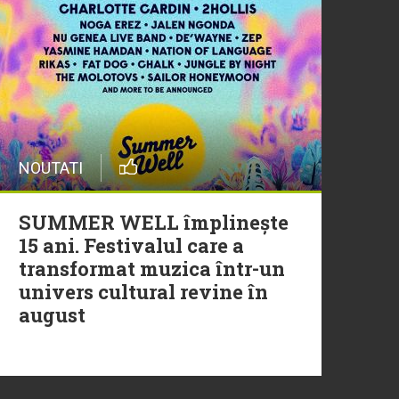
20 Iulie
Episod nou | Muzica Aia x
DJ Christian Thomson
20 Iulie
NOUTATI
Torpedoul lui Morar: Theo
Rose - „Ceai lângă tine”
SUMMER WELL împlinește
15 ani. Festivalul care a
transformat muzica într-un
univers cultural revine în
august