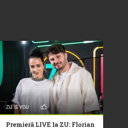
ZU IS YOU
Premieră LIVE la ZU: Florian