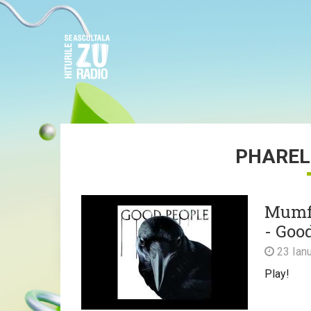
PHAREL
Mumfo
- Goo
23 Ianu
Play!