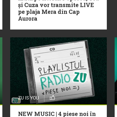
și Cuza vor transmite LIVE
pe plaja Mera din Cap
Aurora
ZU IS YOU
NEW MUSIC | 4 piese noi în