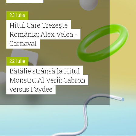
23 Iulie
Hitul Care Trezește
România: Alex Velea -
Carnaval
22 Iulie
Bătălie strânsă la Hitul
Monstru Al Verii: Cabron
versus Faydee
21 Iulie
Dă volumul mai tare!
Cabron vine cu Hitul
Monstru al Verii