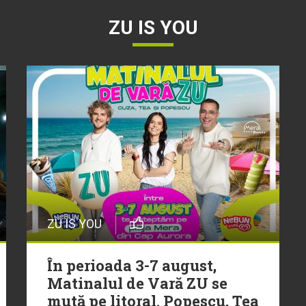
ZU IS YOU
ZU IS YOU
În perioada 3-7 august,
Matinalul de Vară ZU se
mută pe litoral. Popescu, Tea