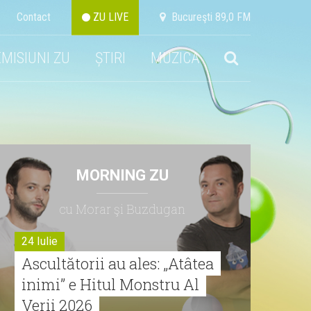
Contact
ZU LIVE
Bucureşti 89,0 FM
EMISIUNI ZU
ȘTIRI
MUZICA
MORNING ZU
cu Morar şi Buzdugan
24 Iulie
Ascultătorii au ales: „Atâtea
inimi” e Hitul Monstru Al
Verii 2026