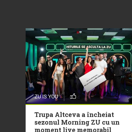
ZU IS YOU
Trupa Altceva a încheiat
sezonul Morning ZU cu un
moment live memorabil