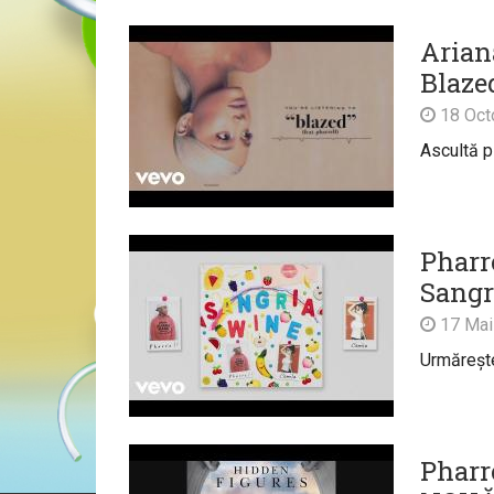
Arian
Blaze
18 Oct
Ascultă p
Pharr
Sangr
17 Mai
Urmărește 
Pharr