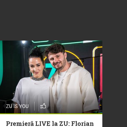
ZU IS YOU
Premieră LIVE la ZU: Florian