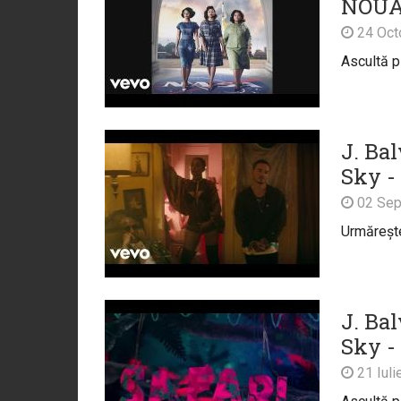
NOU
24 Oct
Ascultă p
J. Bal
Sky -
02 Sep
Urmărește
J. Bal
Sky -
21 Iuli