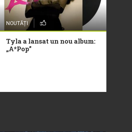
NOUTĂȚI
Tyla a lansat un nou album:
„A*Pop”