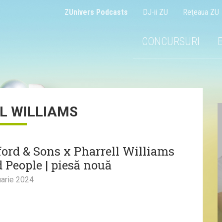
ZUnivers Podcasts
DJ-ii ZU
Reţeaua ZU
CONCURSURI
L WILLIAMS
rd & Sons x Pharrell Williams
d People | piesă nouă
arie 2024