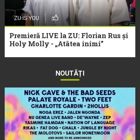
ZU IS YOU
Premieră LIVE la ZU: Florian Rus și
Holy Molly - „Atâtea inimi”
NOUTĂȚI