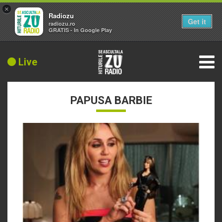
×
Radiozu
Get it
radiozu.ro
GRATIS - In Google Play
Live
PAPUSA BARBIE