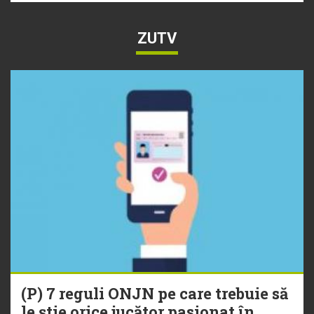
ZUTV
(P) 7 reguli ONJN pe care trebuie să
le știe orice jucător pasionat în