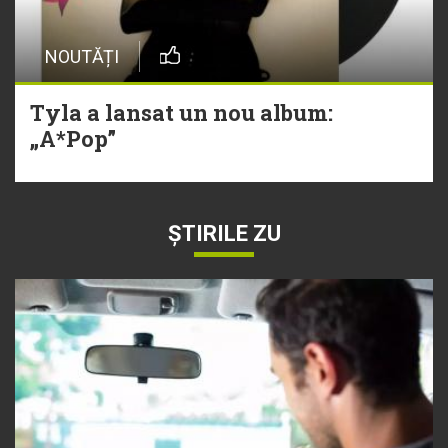
NOUTĂȚI
Tyla a lansat un nou album:
„A*Pop”
ȘTIRILE ZU