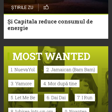
ȘTIRILE ZU
Și Capitala reduce consumul de
energie
MOST WANTED
1. NuevaYol
2. Jamaican (Bam Bam)
3. Yamore
4. Mor după tine
5. Let Me Be
6. Dai Dai
7. I Run
8. Iubirea într-un om
9. Noaptea