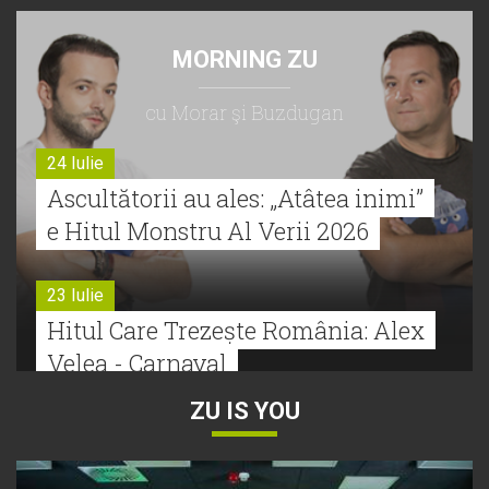
MORNING ZU
cu Morar şi Buzdugan
24 Iulie
Ascultătorii au ales: „Atâtea inimi”
e Hitul Monstru Al Verii 2026
23 Iulie
Hitul Care Trezește România: Alex
Velea - Carnaval
ZU IS YOU
22 Iulie
Bătălie strânsă la Hitul Monstru Al