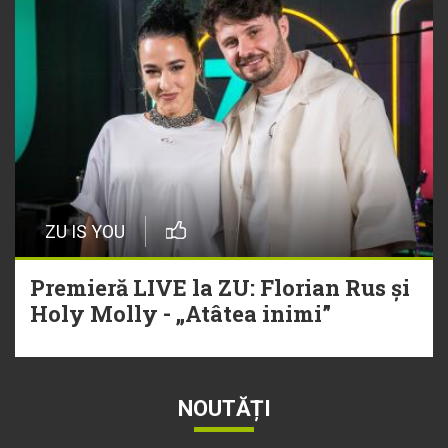
ZU IS YOU
Premieră LIVE la ZU: Florian Rus și
Holy Molly - „Atâtea inimi”
NOUTĂȚI