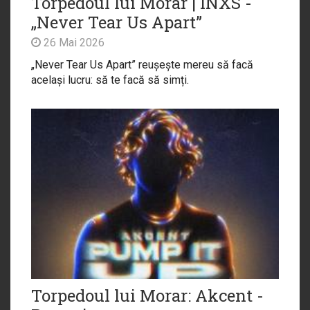
Torpedoul lui Morar | INXS -
„Never Tear Us Apart”
26 Mai 2026
„Never Tear Us Apart” reușește mereu să facă
același lucru: să te facă să simți.
Torpedoul lui Morar: Akcent -