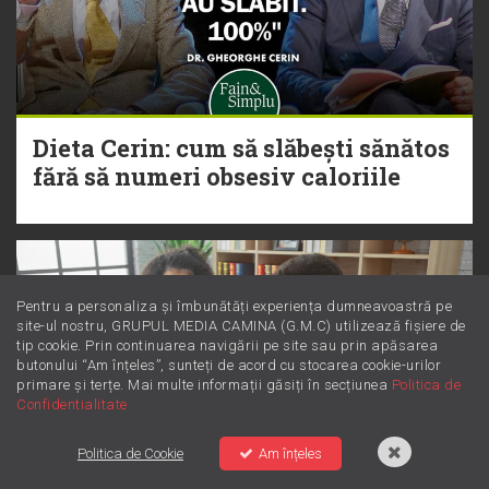
Dieta Cerin: cum să slăbești sănătos
fără să numeri obsesiv caloriile
Pentru a personaliza și îmbunătăți experiența dumneavoastră pe
site-ul nostru, GRUPUL MEDIA CAMINA (G.M.C) utilizează fișiere de
tip cookie. Prin continuarea navigării pe site sau prin apăsarea
butonului “Am înțeles”, sunteți de acord cu stocarea cookie-urilor
primare și terțe. Mai multe informații găsiți în secțiunea
Politica de
Confidentialitate
Politica de Cookie
Am înțeles