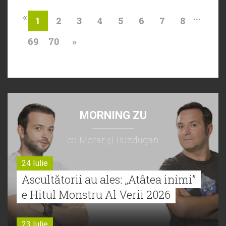
«
...
2
3
4
5
6
7
8
1
69
70
»
MORNING ZU
cu Morar şi Buzdugan
24 Iulie
Ascultătorii au ales: „Atâtea inimi”
e Hitul Monstru Al Verii 2026
23 Iulie