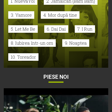
1. NuevaYol
2. Jamaican (Bam Bam)
3. Yamore
4. Mor după tine
5. Let Me Be
6. Dai Dai
7. I Run
8. Iubirea într-un om
9. Noaptea
10. Toreador
PIESE NOI