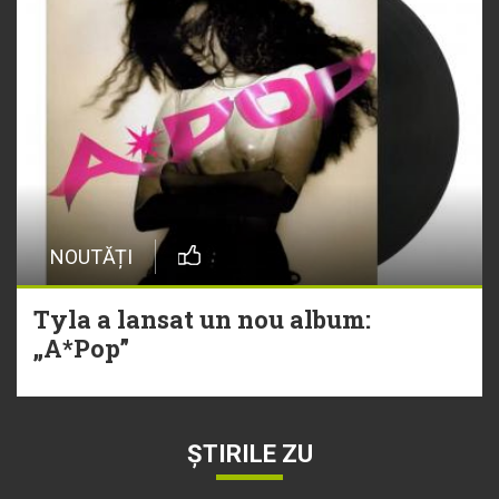
NOUTĂȚI
Tyla a lansat un nou album:
„A*Pop”
ȘTIRILE ZU