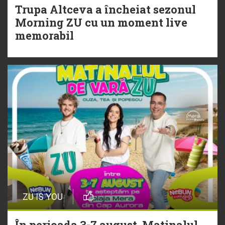
Trupa Altceva a încheiat sezonul
20 Iulie
Morning ZU cu un moment live
Torpedoul lui Morar: Theo Rose -
memorabil
„Ceai lângă tine”
ZU IS YOU
În perioada 3-7 august, Matinalul