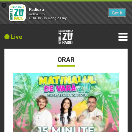
×
Radiozu
Get it
radiozu.ro
GRATIS - In Google Play
Live
ORAR