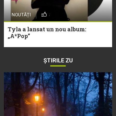
NOUTĂȚI
Tyla a lansat un nou album:
„A*Pop”
ȘTIRILE ZU