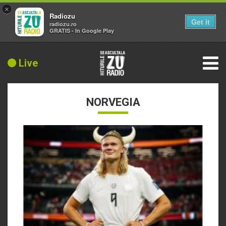
×
Radiozu
Get it
radiozu.ro
GRATIS - In Google Play
Live
NORVEGIA