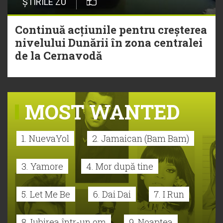
ȘTIRILE ZU
Continuă acțiunile pentru creșterea
nivelului Dunării în zona centralei
de la Cernavodă
MOST WANTED
1. NuevaYol
2. Jamaican (Bam Bam)
3. Yamore
4. Mor după tine
5. Let Me Be
6. Dai Dai
7. I Run
8. Iubirea într-un om
9. Noaptea