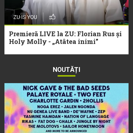
ZU IS YOU
Premieră LIVE la ZU: Florian Rus și
Holy Molly - „Atâtea inimi”
NOUTĂȚI