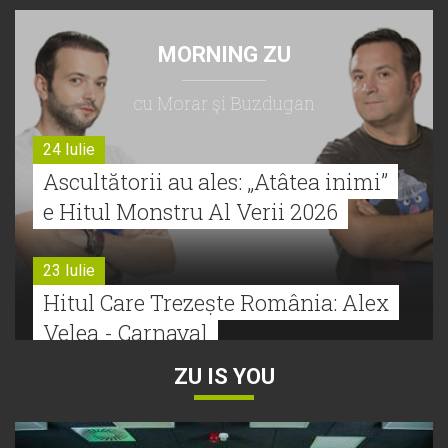
MORNING ZU
cu Morar şi Buzdugan
24 Iulie
Ascultătorii au ales: „Atâtea inimi”
e Hitul Monstru Al Verii 2026
23 Iulie
Hitul Care Trezește România: Alex
Velea - Carnaval
ZU IS YOU
22 Iulie
Bătălie strânsă la Hitul Monstru Al