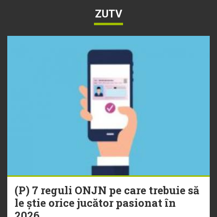
ZUTV
(P) 7 reguli ONJN pe care trebuie să
le știe orice jucător pasionat în
2026