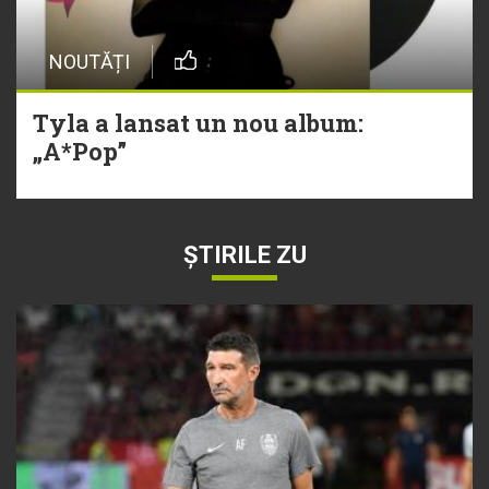
NOUTĂȚI
Tyla a lansat un nou album:
„A*Pop”
ȘTIRILE ZU