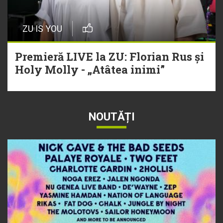
ZU IS YOU
Premieră LIVE la ZU: Florian Rus și
Holy Molly - „Atâtea inimi”
NOUTĂȚI