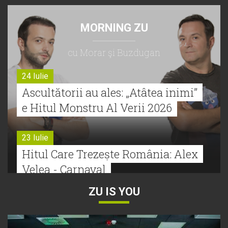
MORNING ZU
cu Morar şi Buzdugan
24 Iulie
Ascultătorii au ales: „Atâtea inimi”
e Hitul Monstru Al Verii 2026
23 Iulie
Hitul Care Trezește România: Alex
Velea - Carnaval
ZU IS YOU
22 Iulie
Bătălie strânsă la Hitul Monstru Al