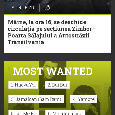
ȘTIRILE ZU
Mâine, la ora 16, se deschide
circulația pe secțiunea Zimbor -
Poarta Sălajului a Autostrăzii
Transilvania
MOST WANTED
1. NuevaYol
2. Dai Dai
3. Jamaican (Bam Bam)
4. Yamore
5. Let Me Be
6. Mor după tine