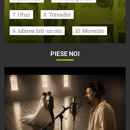
7. I Run
8. Toreador
9. Iubirea într-un om
10. Morenito
PIESE NOI