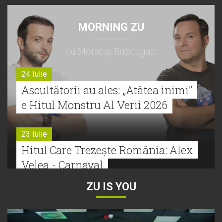
MORNING ZU
cu Morar şi Buzdugan
24 Iulie
Ascultătorii au ales: „Atâtea inimi”
e Hitul Monstru Al Verii 2026
23 Iulie
Hitul Care Trezește România: Alex
Velea - Carnaval
ZU IS YOU
22 Iulie
Bătălie strânsă la Hitul Monstru Al