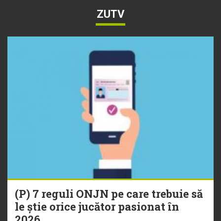
ZUTV
(P) 7 reguli ONJN pe care trebuie să
le știe orice jucător pasionat în
2026