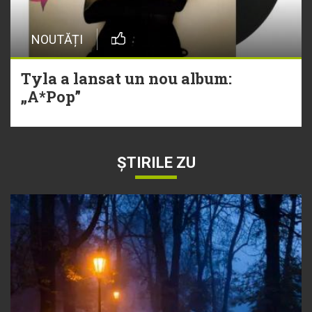
NOUTĂȚI
Tyla a lansat un nou album:
„A*Pop”
ȘTIRILE ZU