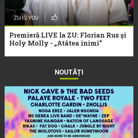
ZU IS YOU
Premieră LIVE la ZU: Florian Rus și
Holy Molly - „Atâtea inimi”
NOUTĂȚI