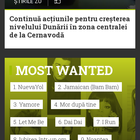
ȘTIRILE ZU
Continuă acțiunile pentru creșterea
nivelului Dunării în zona centralei
de la Cernavodă
MOST WANTED
1. NuevaYol
2. Jamaican (Bam Bam)
3. Yamore
4. Mor după tine
5. Let Me Be
6. Dai Dai
7. I Run
8. Iubirea într-un om
9. Noaptea