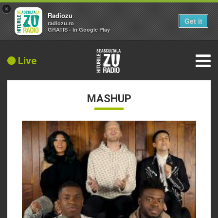
×
Radiozu
Get it
radiozu.ro
GRATIS - In Google Play
Live
MASHUP