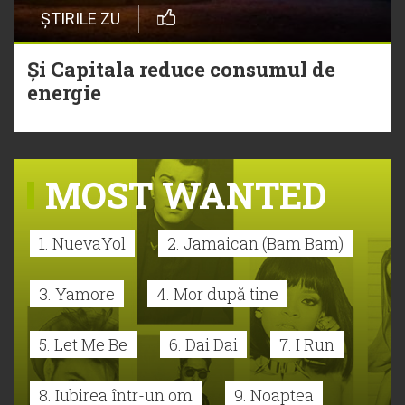
ȘTIRILE ZU
Și Capitala reduce consumul de
energie
MOST WANTED
1. NuevaYol
2. Jamaican (Bam Bam)
3. Yamore
4. Mor după tine
5. Let Me Be
6. Dai Dai
7. I Run
8. Iubirea într-un om
9. Noaptea