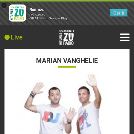
×
Radiozu
Get it
radiozu.ro
GRATIS - In Google Play
Live
MARIAN VANGHELIE