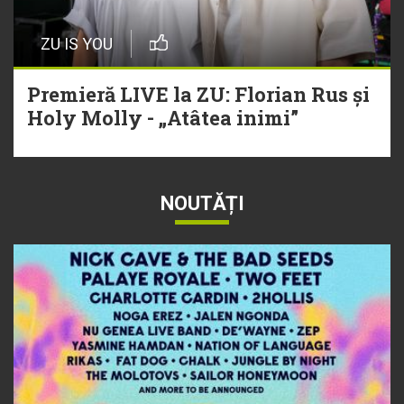
ZU IS YOU
Premieră LIVE la ZU: Florian Rus și
Holy Molly - „Atâtea inimi”
NOUTĂȚI