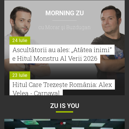
MORNING ZU
cu Morar şi Buzdugan
24 Iulie
Ascultătorii au ales: „Atâtea inimi”
e Hitul Monstru Al Verii 2026
23 Iulie
Hitul Care Trezește România: Alex
Velea - Carnaval
ZU IS YOU
22 Iulie
Bătălie strânsă la Hitul Monstru Al
Verii: Cabron versus Faydee