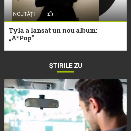
NOUTĂȚI
Tyla a lansat un nou album:
„A*Pop”
ȘTIRILE ZU