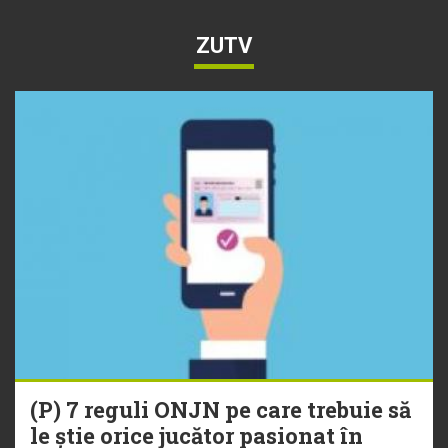
ZUTV
(P) 7 reguli ONJN pe care trebuie să
le știe orice jucător pasionat în