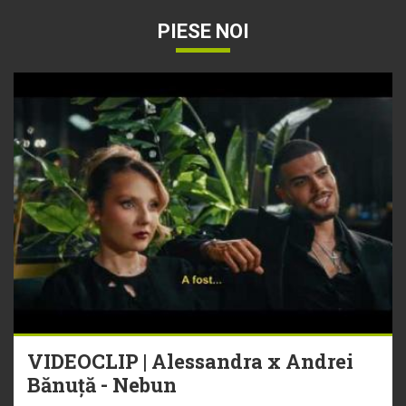
PIESE NOI
VIDEOCLIP | Alessandra x Andrei
Bănuță - Nebun