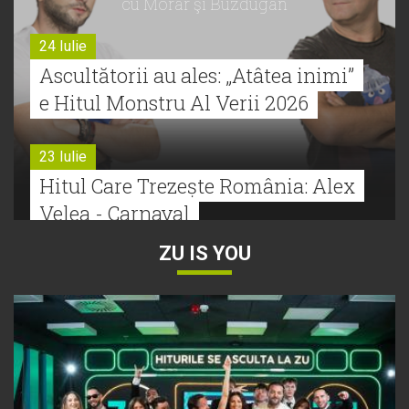
cu Morar şi Buzdugan
24 Iulie
Ascultătorii au ales: „Atâtea inimi”
e Hitul Monstru Al Verii 2026
23 Iulie
Hitul Care Trezește România: Alex
Velea - Carnaval
ZU IS YOU
22 Iulie
Bătălie strânsă la Hitul Monstru Al
Verii: Cabron versus Faydee
21 Iulie
Dă volumul mai tare! Cabron vine