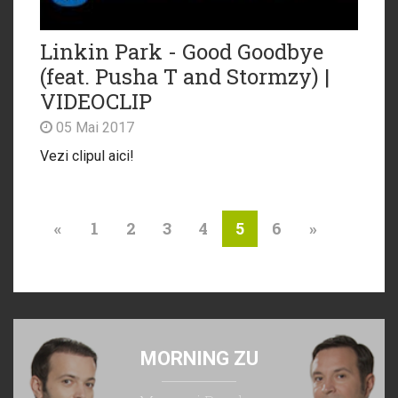
Linkin Park - Good Goodbye
(feat. Pusha T and Stormzy) |
VIDEOCLIP
05 Mai 2017
Vezi clipul aici!
«
1
2
3
4
6
»
5
MORNING ZU