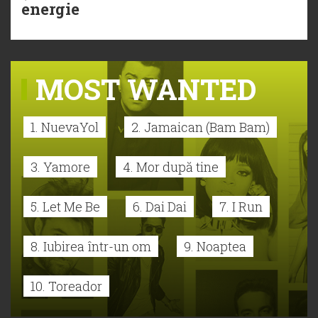
energie
MOST WANTED
1. NuevaYol
2. Jamaican (Bam Bam)
3. Yamore
4. Mor după tine
5. Let Me Be
6. Dai Dai
7. I Run
8. Iubirea într-un om
9. Noaptea
10. Toreador