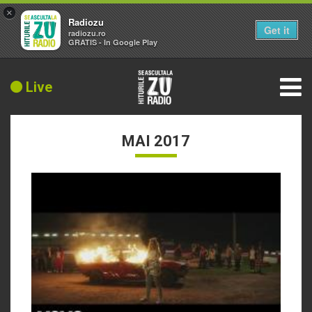
×
Radiozu
Get it
radiozu.ro
GRATIS - In Google Play
Live
MAI 2017