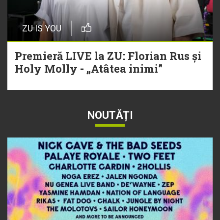
ZU IS YOU
Premieră LIVE la ZU: Florian Rus și
Holy Molly - „Atâtea inimi”
NOUTĂȚI