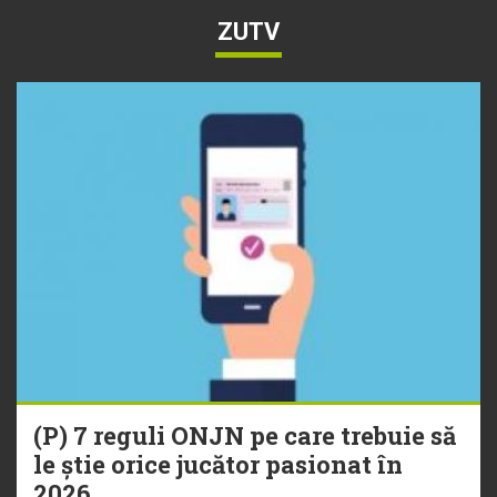
ZUTV
(P) 7 reguli ONJN pe care trebuie să
le știe orice jucător pasionat în
2026