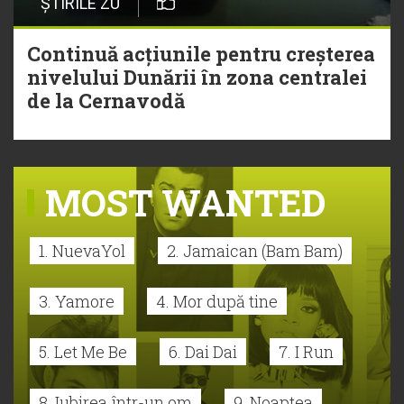
ȘTIRILE ZU
Continuă acțiunile pentru creșterea
nivelului Dunării în zona centralei
de la Cernavodă
MOST WANTED
1. NuevaYol
2. Jamaican (Bam Bam)
3. Yamore
4. Mor după tine
5. Let Me Be
6. Dai Dai
7. I Run
8. Iubirea într-un om
9. Noaptea