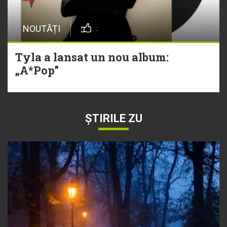
NOUTĂȚI
Tyla a lansat un nou album:
„A*Pop”
ȘTIRILE ZU