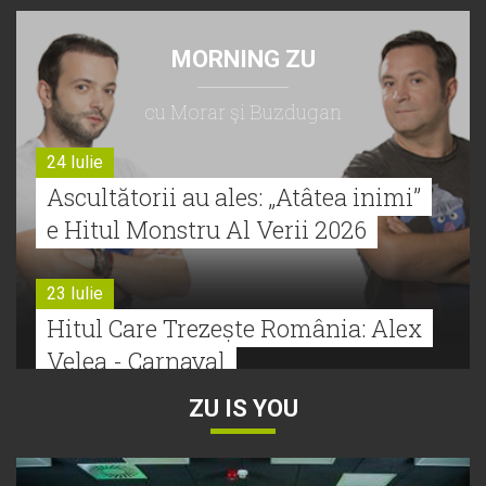
MORNING ZU
cu Morar şi Buzdugan
24 Iulie
Ascultătorii au ales: „Atâtea inimi”
e Hitul Monstru Al Verii 2026
23 Iulie
Hitul Care Trezește România: Alex
Velea - Carnaval
ZU IS YOU
22 Iulie
Bătălie strânsă la Hitul Monstru Al