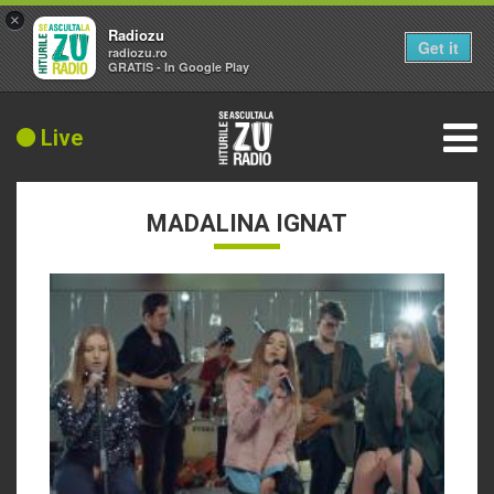
×
Radiozu
Get it
radiozu.ro
GRATIS - In Google Play
Live
MADALINA IGNAT