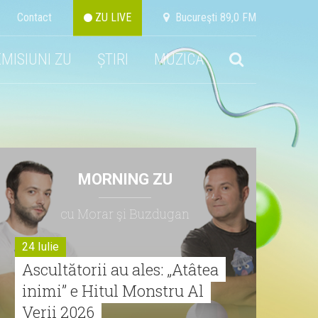
Contact
ZU LIVE
Bucureşti 89,0 FM
EMISIUNI ZU
ȘTIRI
MUZICA
MORNING ZU
cu Morar şi Buzdugan
24 Iulie
Ascultătorii au ales: „Atâtea
inimi” e Hitul Monstru Al
Verii 2026