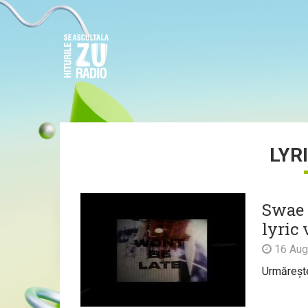
LYR
Swae L
lyric 
16 Aug
Urmărește 