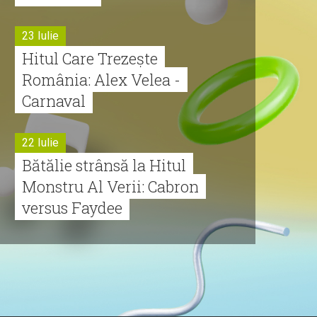
23 Iulie
Hitul Care Trezește
România: Alex Velea -
Carnaval
22 Iulie
Bătălie strânsă la Hitul
Monstru Al Verii: Cabron
versus Faydee
21 Iulie
Dă volumul mai tare!
Cabron vine cu Hitul
Monstru al Verii