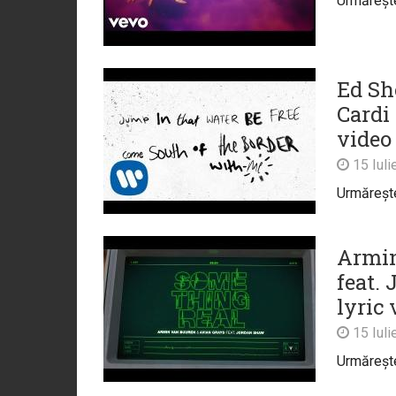
Urmărește 
Ed Sh
Cardi 
video
15 Iuli
Urmărește 
Armin
feat.
lyric 
15 Iuli
Urmărește 