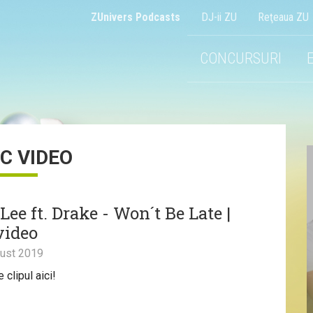
ZUnivers Podcasts
DJ-ii ZU
Reţeaua ZU
CONCURSURI
IC VIDEO
ee ft. Drake - Won´t Be Late |
video
ust 2019
clipul aici!