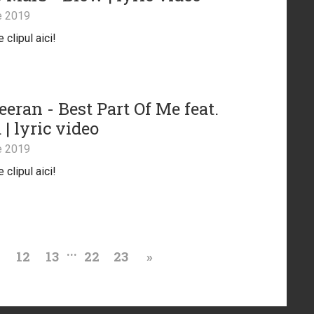
e 2019
clipul aici!
eran - Best Part Of Me feat.
| lyric video
e 2019
clipul aici!
...
1
12
13
22
23
»