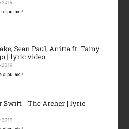
e 2019
clipul aici!
ke, Sean Paul, Anitta ft. Tainy
o | lyric video
e 2019
clipul aici!
 Swift - The Archer | lyric
e 2019