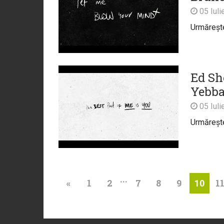
05 Iuli
Urmărește 
Ed She
Yebba 
05 Iuli
Urmărește 
...
«
1
2
7
8
9
1
10