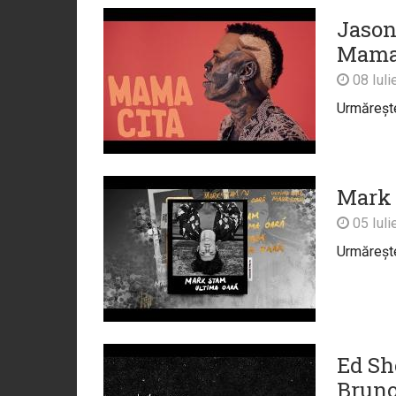
Jason
Mamac
08 Iuli
Urmărește 
Mark 
05 Iuli
Urmărește 
Ed Sh
Bruno