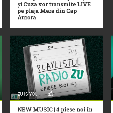
și Cuza vor transmite LIVE
pe plaja Mera din Cap
Aurora
ZU IS YOU
NEW MUSIC | 4 piese noi în