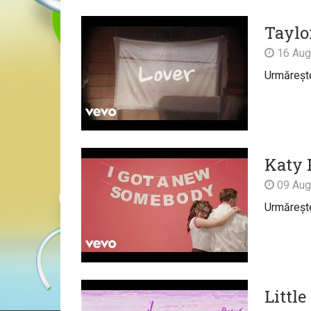
Taylor
16 Aug
Urmărește 
Katy P
09 Aug
Urmărește 
Little