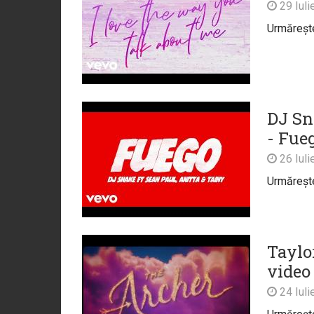
29 Iuli
Urmărește 
DJ Sna
- Fueg
26 Iuli
Urmărește 
Taylor
video
24 Iuli