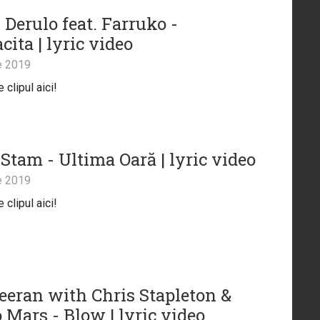
 Derulo feat. Farruko -
ita | lyric video
e 2019
clipul aici!
Stam - Ultima Oară | lyric video
e 2019
clipul aici!
eeran with Chris Stapleton &
 Mars - Blow | lyric video