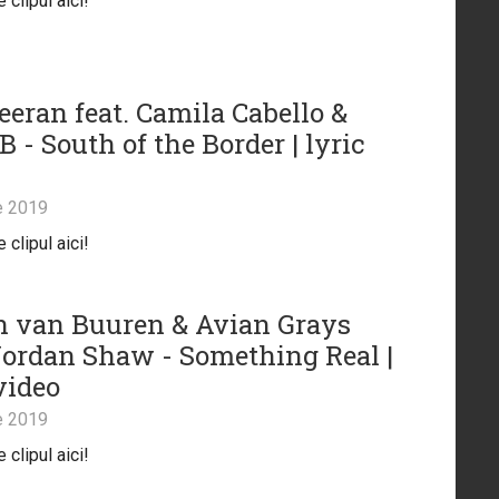
clipul aici!
eeran feat. Camila Cabello &
B - South of the Border | lyric
e 2019
clipul aici!
 van Buuren & Avian Grays
 Jordan Shaw - Something Real |
video
e 2019
clipul aici!