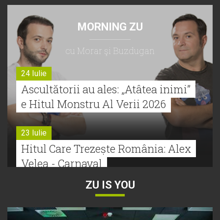
MORNING ZU
cu Morar şi Buzdugan
24 Iulie
Ascultătorii au ales: „Atâtea inimi”
e Hitul Monstru Al Verii 2026
23 Iulie
Hitul Care Trezește România: Alex
Velea - Carnaval
ZU IS YOU
22 Iulie
Bătălie strânsă la Hitul Monstru Al