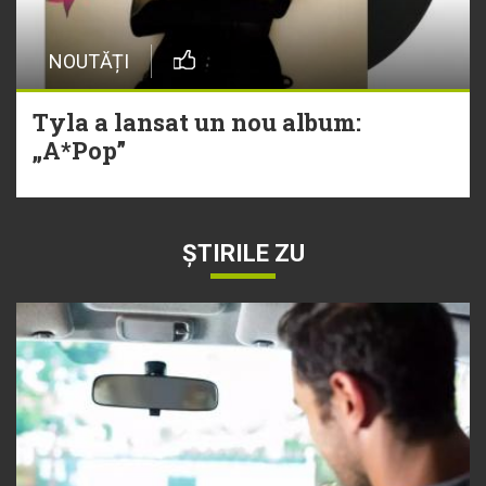
NOUTĂȚI
Tyla a lansat un nou album:
„A*Pop”
ȘTIRILE ZU