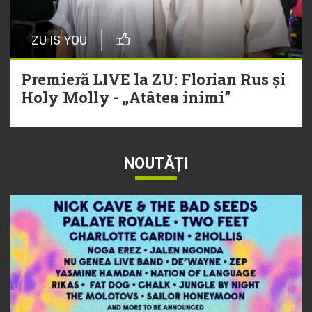
ZU IS YOU
Premieră LIVE la ZU: Florian Rus și
Holy Molly - „Atâtea inimi”
NOUTĂȚI