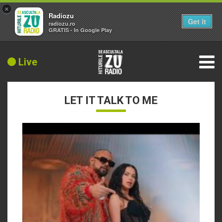
×
Radiozu
Get it
radiozu.ro
GRATIS - In Google Play
Live
LET IT TALK TO ME