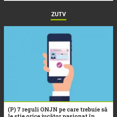
ZUTV
(P) 7 reguli ONJN pe care trebuie să
le știe orice jucător pasionat în