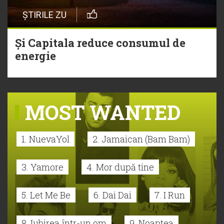
ȘTIRILE ZU
Și Capitala reduce consumul de
energie
MOST WANTED
1. NuevaYol
2. Jamaican (Bam Bam)
3. Yamore
4. Mor după tine
5. Let Me Be
6. Dai Dai
7. I Run
8. Iubirea într-un om
9. Noaptea