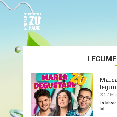
LEGUME 
Marea
legume
27 Mai
La Marea 
tot.