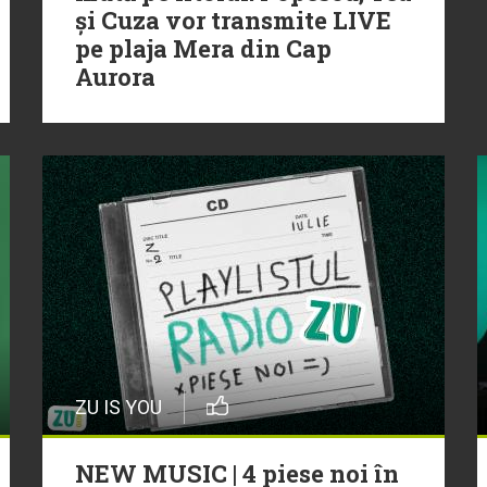
și Cuza vor transmite LIVE
pe plaja Mera din Cap
Aurora
ZU IS YOU
NEW MUSIC | 4 piese noi în