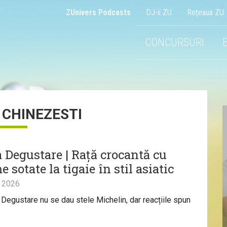
ZUnivers Podcasts
DJ-ii ZU
Reţeaua ZU
CONCURSURI
CHINEZESTI
 Degustare | Rață crocantă cu
 sotate la tigaie în stil asiatic
 2026
Degustare nu se dau stele Michelin, dar reacțiile spun