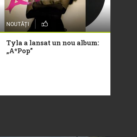
NOUTĂȚI
Tyla a lansat un nou album:
„A*Pop”