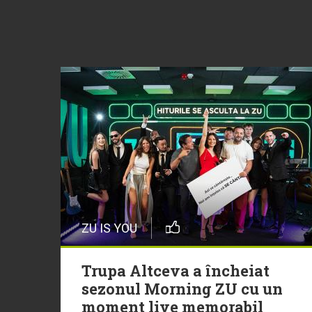
ZU IS YOU
Trupa Altceva a încheiat
sezonul Morning ZU cu un
moment live memorabil