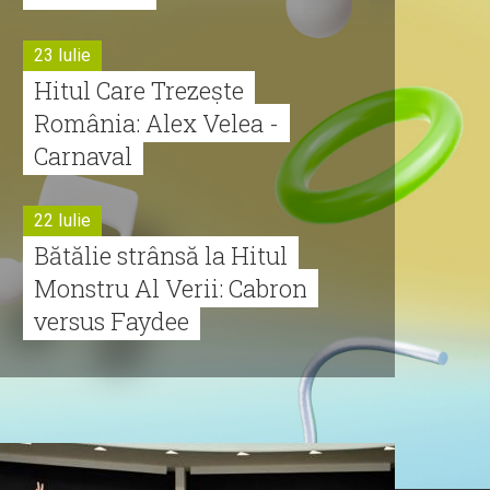
23 Iulie
Hitul Care Trezește
România: Alex Velea -
Carnaval
22 Iulie
Bătălie strânsă la Hitul
Monstru Al Verii: Cabron
versus Faydee
21 Iulie
Dă volumul mai tare!
Cabron vine cu Hitul
Monstru al Verii