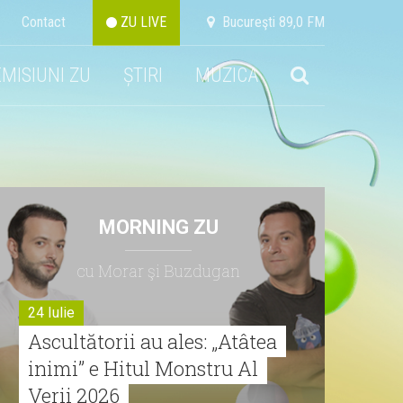
Contact
ZU LIVE
Bucureşti 89,0 FM
EMISIUNI ZU
ȘTIRI
MUZICA
MORNING ZU
cu Morar şi Buzdugan
24 Iulie
Ascultătorii au ales: „Atâtea
inimi” e Hitul Monstru Al
Verii 2026