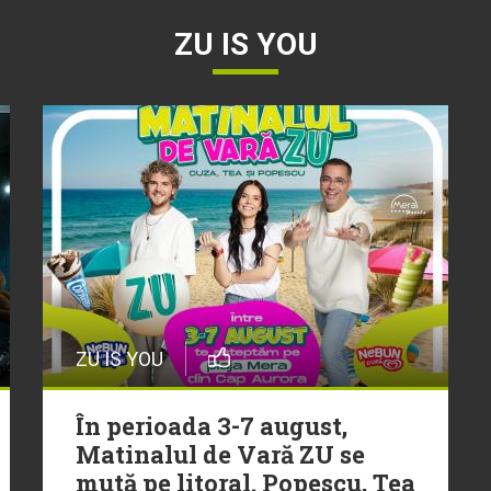
ZU IS YOU
ZU IS YOU
În perioada 3-7 august,
Matinalul de Vară ZU se
mută pe litoral. Popescu, Tea