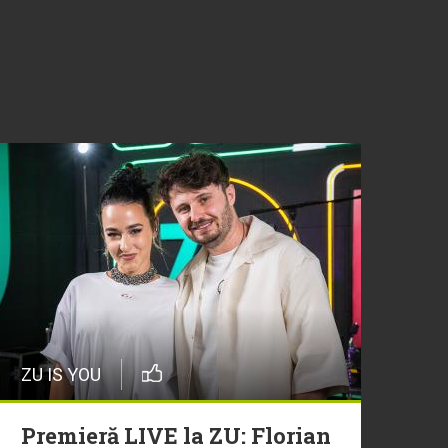
ZU IS YOU
Premieră LIVE la ZU: Florian