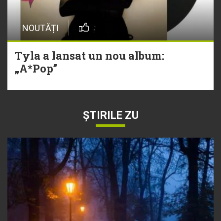
NOUTĂȚI
Tyla a lansat un nou album:
„A*Pop”
ȘTIRILE ZU