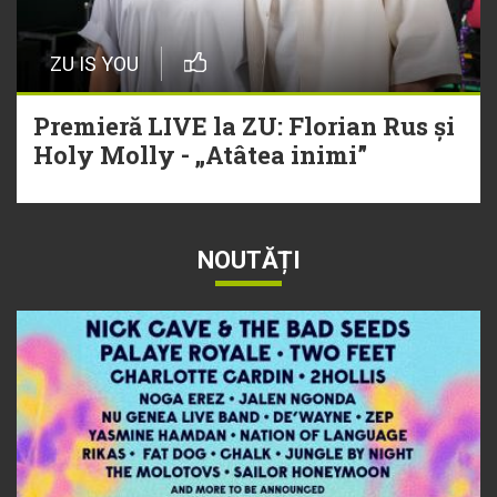
ZU IS YOU
Premieră LIVE la ZU: Florian Rus și
Holy Molly - „Atâtea inimi”
NOUTĂȚI