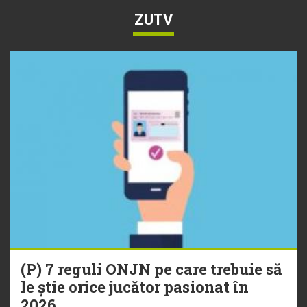
ZUTV
(P) 7 reguli ONJN pe care trebuie să
le știe orice jucător pasionat în
2026