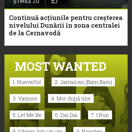
ȘTIRILE ZU
Continuă acțiunile pentru creșterea
nivelului Dunării în zona centralei
de la Cernavodă
MOST WANTED
1. NuevaYol
2. Jamaican (Bam Bam)
3. Yamore
4. Mor după tine
5. Let Me Be
6. Dai Dai
7. I Run
8. Iubirea într-un om
9. Noaptea