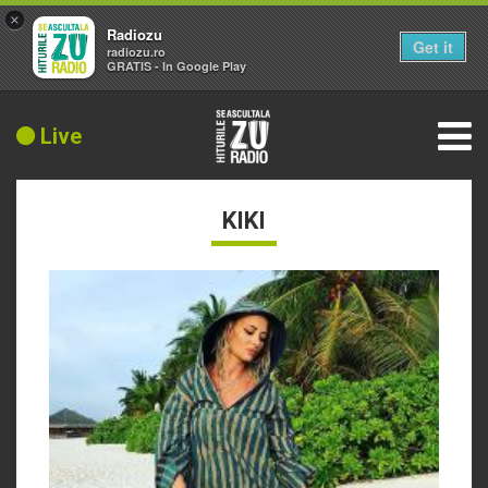
×
Radiozu
Get it
radiozu.ro
GRATIS - In Google Play
Live
KIKI