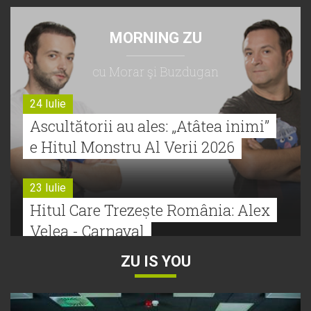
MORNING ZU
cu Morar şi Buzdugan
24 Iulie
Ascultătorii au ales: „Atâtea inimi”
e Hitul Monstru Al Verii 2026
23 Iulie
Hitul Care Trezește România: Alex
Velea - Carnaval
ZU IS YOU
22 Iulie
Bătălie strânsă la Hitul Monstru Al