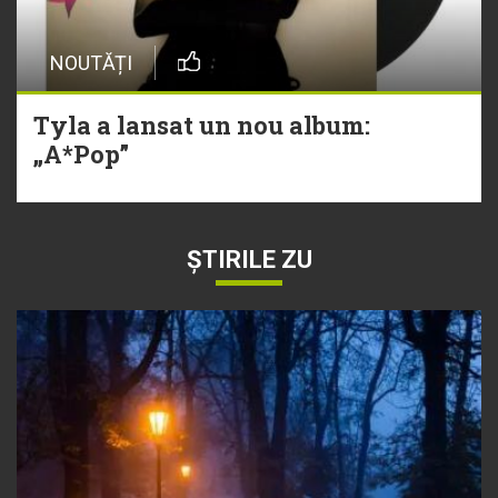
NOUTĂȚI
Tyla a lansat un nou album:
„A*Pop”
ȘTIRILE ZU