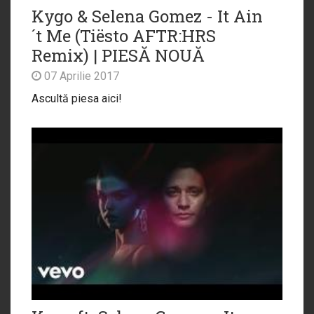
Kygo & Selena Gomez - It Ain
´t Me (Tiësto AFTR:HRS
Remix) | PIESĂ NOUĂ
07 Aprilie 2017
Ascultă piesa aici!