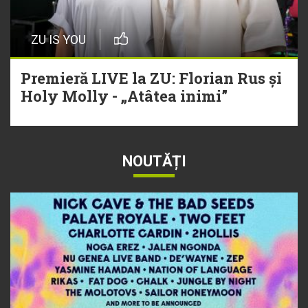
ZU IS YOU
Premieră LIVE la ZU: Florian Rus și
Holy Molly - „Atâtea inimi”
NOUTĂȚI