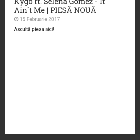
Kygo ft. Selena Gomez - It
Ain´t Me | PIESĂ NOUĂ
15 Februarie 2017
Ascultă piesa aici!