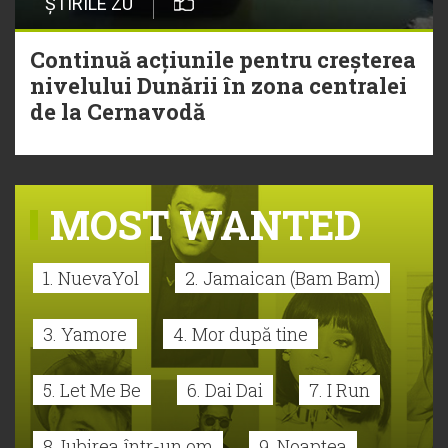
ȘTIRILE ZU
Continuă acțiunile pentru creșterea
nivelului Dunării în zona centralei
de la Cernavodă
MOST WANTED
1. NuevaYol
2. Jamaican (Bam Bam)
3. Yamore
4. Mor după tine
5. Let Me Be
6. Dai Dai
7. I Run
8. Iubirea într-un om
9. Noaptea