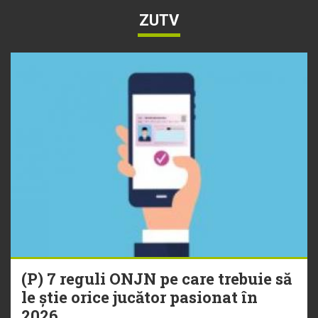
ZUTV
(P) 7 reguli ONJN pe care trebuie să
le știe orice jucător pasionat în
2026