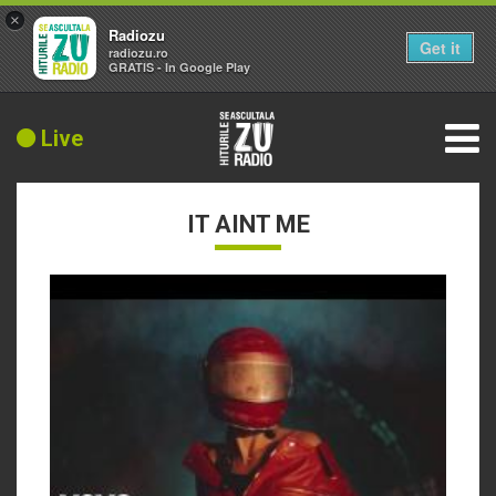
×
Radiozu
Get it
radiozu.ro
GRATIS - In Google Play
Live
IT AINT ME