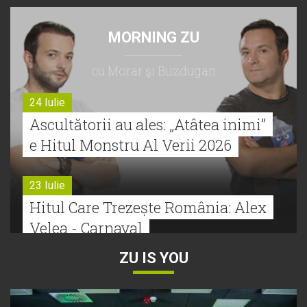
MORNING ZU
cu Morar şi Buzdugan
24 Iulie
Ascultătorii au ales: „Atâtea inimi”
e Hitul Monstru Al Verii 2026
23 Iulie
Hitul Care Trezește România: Alex
Velea - Carnaval
ZU IS YOU
22 Iulie
Bătălie strânsă la Hitul Monstru Al