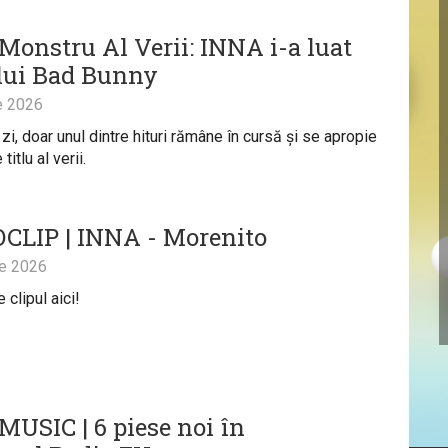
 Monstru Al Verii: INNA i-a luat
 lui Bad Bunny
e 2026
 zi, doar unul dintre hituri rămâne în cursă și se apropie
titlu al verii.
CLIP | INNA - Morenito
ie 2026
clipul aici!
USIC | 6 piese noi în