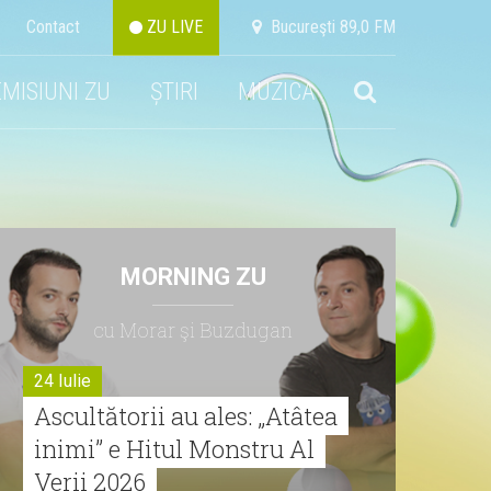
Contact
ZU LIVE
Bucureşti 89,0 FM
EMISIUNI ZU
ȘTIRI
MUZICA
MORNING ZU
cu Morar şi Buzdugan
24 Iulie
Ascultătorii au ales: „Atâtea
inimi” e Hitul Monstru Al
Verii 2026