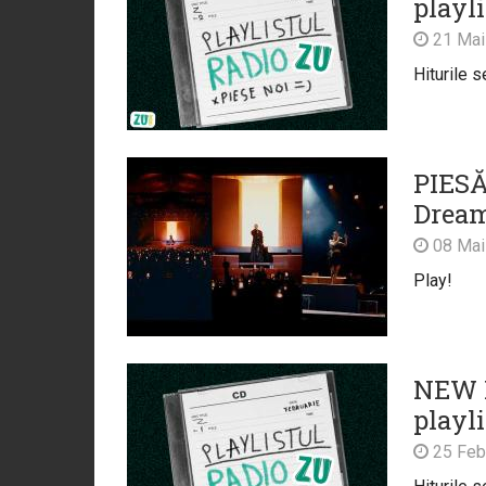
playl
21 Mai
Hiturile s
PIESĂ
Dream
08 Mai
Play!
NEW M
playl
25 Feb