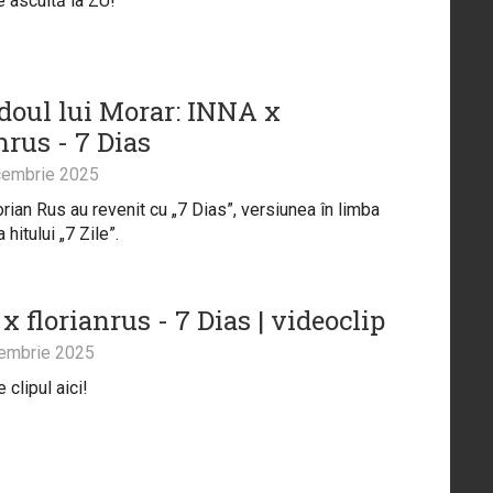
e ascultă la ZU!
doul lui Morar: INNA x
nrus - 7 Dias
embrie 2025
orian Rus au revenit cu „7 Dias”, versiunea în limba
 hitului „7 Zile”.
 florianrus - 7 Dias | videoclip
embrie 2025
clipul aici!