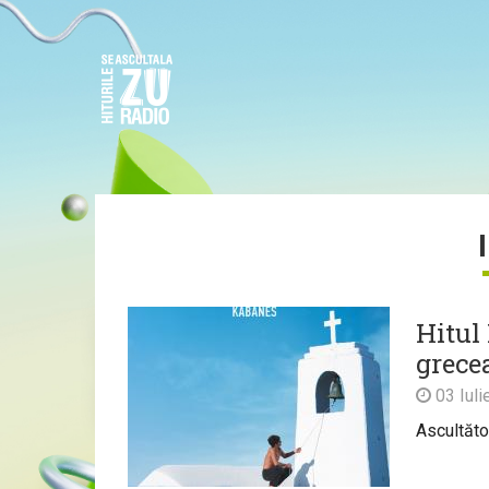
Hitul
grecea
03 Iuli
Ascultător