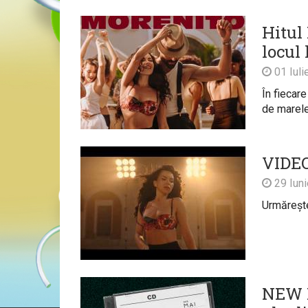
Hitul
locul
01 Iuli
În fiecare
de marele 
VIDEO
29 Iun
Urmărește 
NEW M