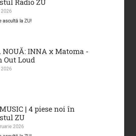
istul Radio ZU
 2026
e ascultă la ZU!
 NOUĂ: INNA x Matoma -
 Out Loud
 2026
USIC | 4 piese noi în
istul ZU
ruarie 2026