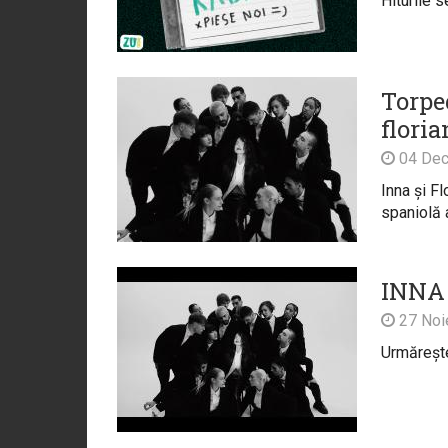
Hiturile s
Torpe
floria
04 Dec
Inna și Fl
spaniolă a
INNA x
27 Noi
Urmărește 