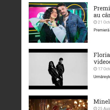
Premi
au cân
21 Oct
Premieră 
Floria
video
17 Oct
Urmărește 
Minell
25 Aug