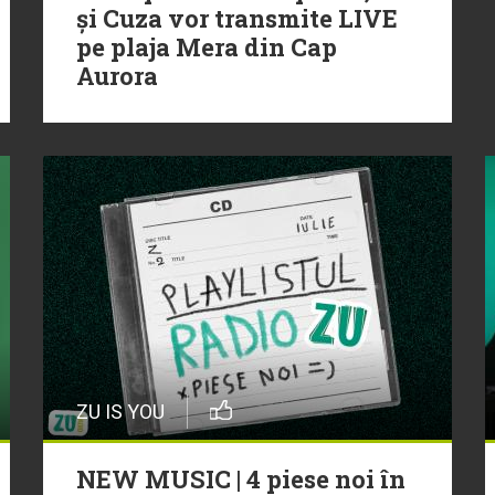
și Cuza vor transmite LIVE
pe plaja Mera din Cap
Aurora
ZU IS YOU
NEW MUSIC | 4 piese noi în