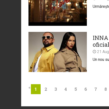
Urmărește 
INNA 
oficia
21 Aug
Un nou su
«
2
3
4
5
6
7
8
1