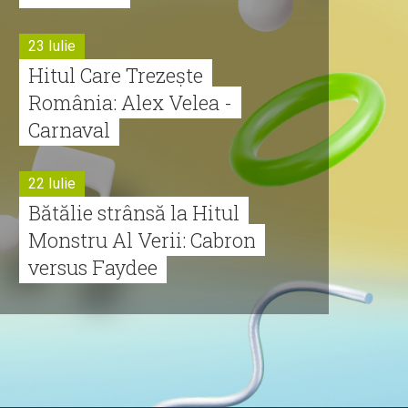
23 Iulie
Hitul Care Trezește
România: Alex Velea -
Carnaval
22 Iulie
Bătălie strânsă la Hitul
Monstru Al Verii: Cabron
versus Faydee
21 Iulie
Dă volumul mai tare!
Cabron vine cu Hitul
Monstru al Verii