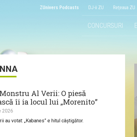
ZUnivers Podcasts
DJ-ii ZU
Reţeaua ZU
CONCURSURI
INNA
 Monstru Al Verii: O piesă
scă îi ia locul lui „Morenito”
e 2026
ii au votat: „Kabanes” e hitul câștigător.