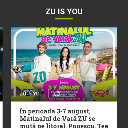
ZU IS YOU
ZU IS YOU
În perioada 3-7 august,
Matinalul de Vară ZU se
mută pe litoral. Popescu, Tea