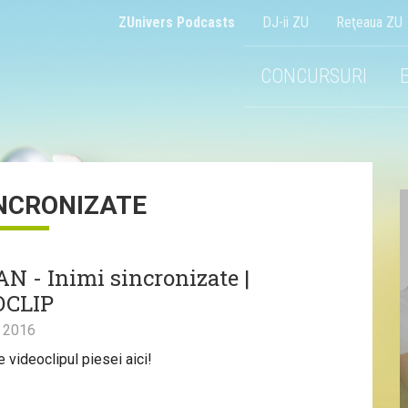
ZUnivers Podcasts
DJ-ii ZU
Reţeaua ZU
CONCURSURI
INCRONIZATE
 - Inimi sincronizate |
OCLIP
 2016
 videoclipul piesei aici!