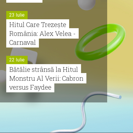
23 Iulie
Hitul Care Trezește
România: Alex Velea -
Carnaval
22 Iulie
Bătălie strânsă la Hitul
Monstru Al Verii: Cabron
versus Faydee
21 Iulie
Dă volumul mai tare!
Cabron vine cu Hitul
Monstru al Verii