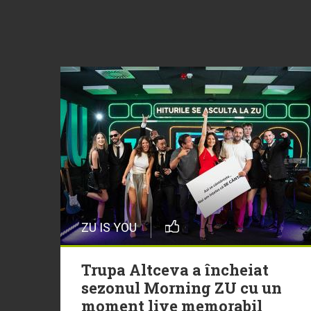
ZU IS YOU
Trupa Altceva a încheiat
sezonul Morning ZU cu un
moment live memorabil