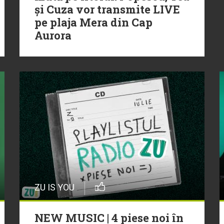
și Cuza vor transmite LIVE
pe plaja Mera din Cap
Aurora
ZU IS YOU
NEW MUSIC | 4 piese noi în