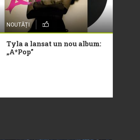
NOUTĂȚI
Tyla a lansat un nou album:
„A*Pop”