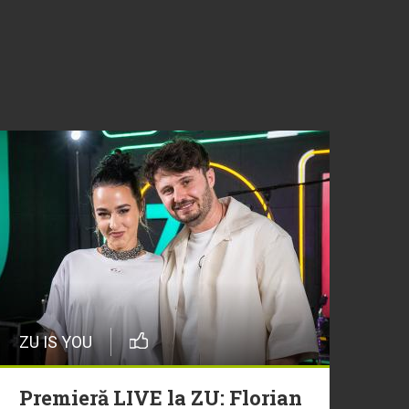
ZU IS YOU
Premieră LIVE la ZU: Florian