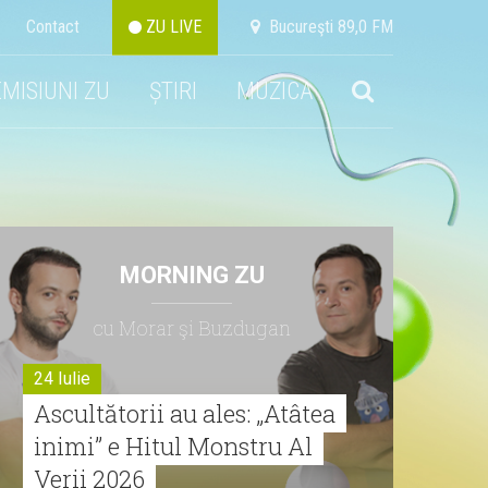
Contact
ZU LIVE
Bucureşti 89,0 FM
EMISIUNI ZU
ȘTIRI
MUZICA
MORNING ZU
cu Morar şi Buzdugan
24 Iulie
Ascultătorii au ales: „Atâtea
inimi” e Hitul Monstru Al
Verii 2026