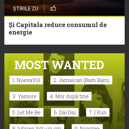
ȘTIRILE ZU
Și Capitala reduce consumul de
energie
MOST WANTED
1. NuevaYol
2. Jamaican (Bam Bam)
3. Yamore
4. Mor după tine
5. Let Me Be
6. Dai Dai
7. I Run
8. Iubirea într-un om
9. Noaptea