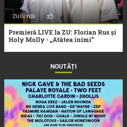
ZU IS YOU
Premieră LIVE la ZU: Florian Rus și
Holy Molly - „Atâtea inimi”
NOUTĂȚI