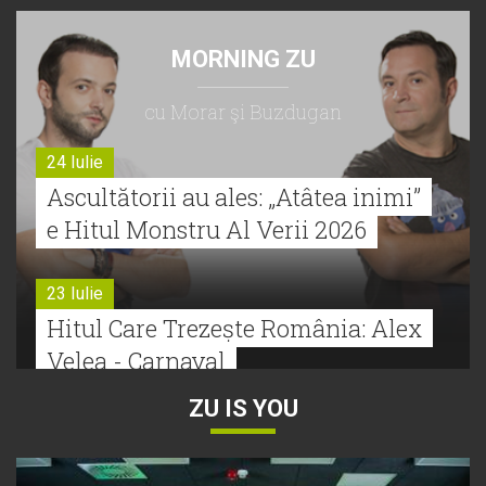
MORNING ZU
cu Morar şi Buzdugan
24 Iulie
Ascultătorii au ales: „Atâtea inimi”
e Hitul Monstru Al Verii 2026
23 Iulie
Hitul Care Trezește România: Alex
Velea - Carnaval
ZU IS YOU
22 Iulie
Bătălie strânsă la Hitul Monstru Al