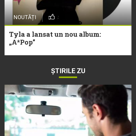
NOUTĂȚI
Tyla a lansat un nou album:
„A*Pop”
ȘTIRILE ZU