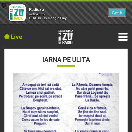
×
Radiozu
Get it
radiozu.ro
GRATIS - In Google Play
Live
IARNA PE ULITA