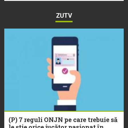
ZUTV
(P) 7 reguli ONJN pe care trebuie să
le știe orice jucător pasionat în