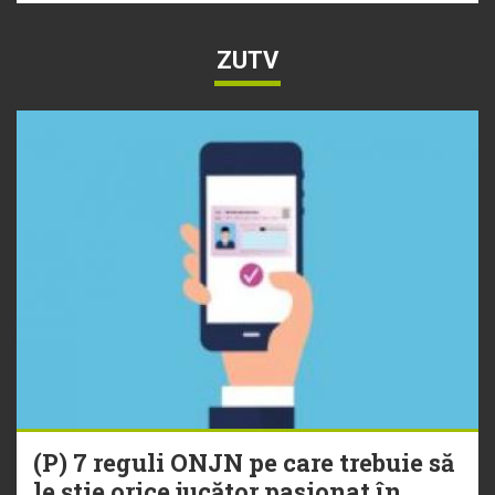
ZUTV
(P) 7 reguli ONJN pe care trebuie să
le știe orice jucător pasionat în