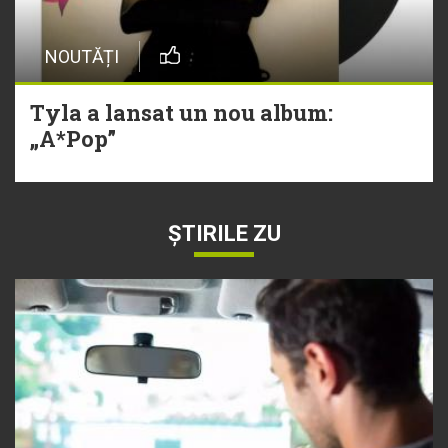
NOUTĂȚI
Tyla a lansat un nou album:
„A*Pop”
ȘTIRILE ZU