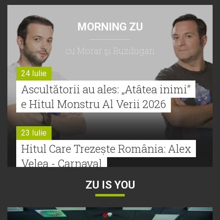
MORNING ZU
cu Morar şi Buzdugan
24 Iulie
Ascultătorii au ales: „Atâtea inimi”
e Hitul Monstru Al Verii 2026
23 Iulie
Hitul Care Trezește România: Alex
Velea - Carnaval
ZU IS YOU
22 Iulie
Bătălie strânsă la Hitul Monstru Al