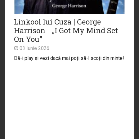
Linkool lui Cuza | George
Harrison - „I Got My Mind Set
On You”
03 Iunie 2026
Dă-i play și vezi dacă mai poți să-l scoți din minte!