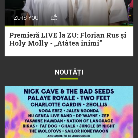
ZU IS YOU
Premieră LIVE la ZU: Florian Rus și
Holy Molly - „Atâtea inimi”
NOUTĂȚI