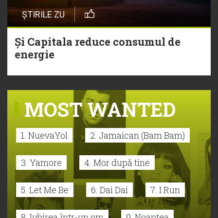
ȘTIRILE ZU
Și Capitala reduce consumul de
energie
MOST WANTED
1. NuevaYol
2. Jamaican (Bam Bam)
3. Yamore
4. Mor după tine
5. Let Me Be
6. Dai Dai
7. I Run
8. Iubirea într-un om
9. Noaptea