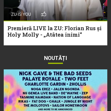
ZU IS YOU
Premieră LIVE la ZU: Florian Rus și
Holy Molly - „Atâtea inimi”
NOUTĂȚI