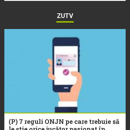
ZUTV
(P) 7 reguli ONJN pe care trebuie să
le știe orice jucător pasionat în