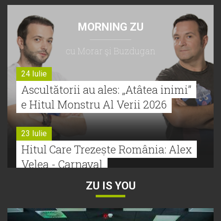
MORNING ZU
cu Morar şi Buzdugan
24 Iulie
Ascultătorii au ales: „Atâtea inimi”
e Hitul Monstru Al Verii 2026
23 Iulie
Hitul Care Trezește România: Alex
Velea - Carnaval
ZU IS YOU
22 Iulie
Bătălie strânsă la Hitul Monstru Al