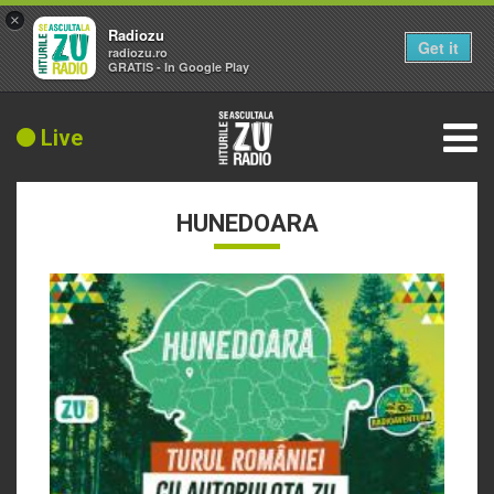
×
Radiozu
Get it
radiozu.ro
GRATIS - In Google Play
Live
HUNEDOARA