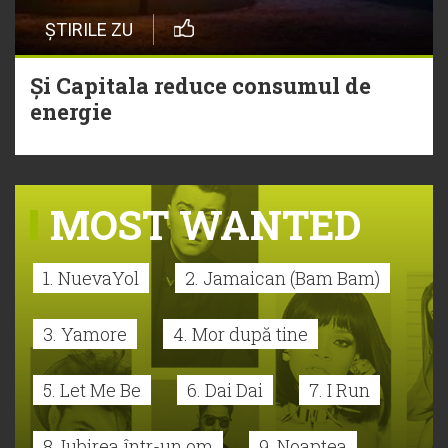
ȘTIRILE ZU
Și Capitala reduce consumul de
energie
MOST WANTED
1. NuevaYol
2. Jamaican (Bam Bam)
3. Yamore
4. Mor după tine
5. Let Me Be
6. Dai Dai
7. I Run
8. Iubirea într-un om
9. Noaptea