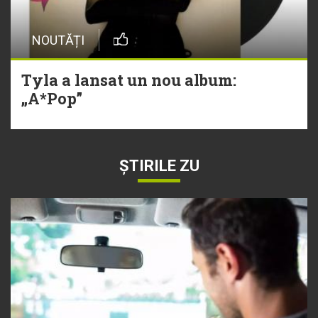
NOUTĂȚI
Tyla a lansat un nou album:
„A*Pop”
ȘTIRILE ZU