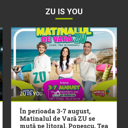
ZU IS YOU
ZU IS YOU
În perioada 3-7 august,
Matinalul de Vară ZU se
mută pe litoral. Popescu, Tea