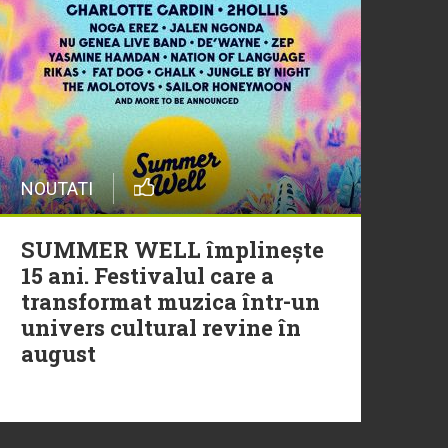
20 Iulie
Episod nou | Muzica Aia x
DJ Christian Thomson
20 Iulie
NOUTATI
Torpedoul lui Morar: Theo
Rose - „Ceai lângă tine”
SUMMER WELL împlinește
15 ani. Festivalul care a
transformat muzica într-un
univers cultural revine în
august