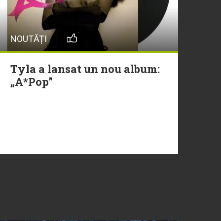
NOUTĂȚI
Tyla a lansat un nou album:
„A*Pop”