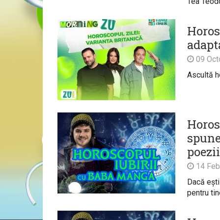
Tea Teodo
Horos
adapt
09 Oct
Ascultă h
Horos
spune 
poezii
14 Feb
Dacă ești
pentru tin