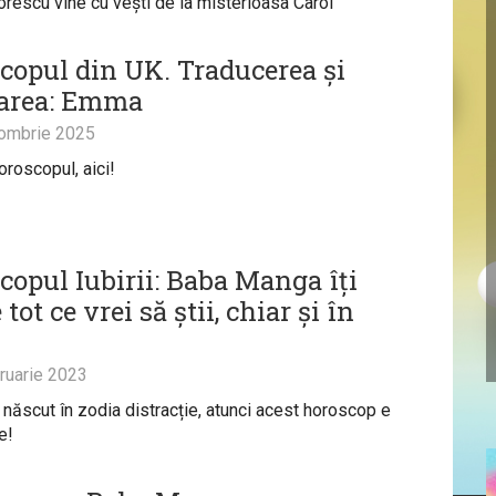
rescu vine cu vești de la misterioasa Carol
copul din UK. Traducerea și
area: Emma
ombrie 2025
oroscopul, aici!
copul Iubirii: Baba Manga îți
tot ce vrei să știi, chiar și în
ruarie 2023
 născut în zodia distracție, atunci acest horoscop e
e!