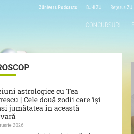
ZUnivers Podcasts
DJ-ii ZU
Reţeaua ZU
CONCURSURI
ROSCOP
ziuni astrologice cu Tea
escu | Cele două zodii care își
ăsi jumătatea în această
vară
ruarie 2026