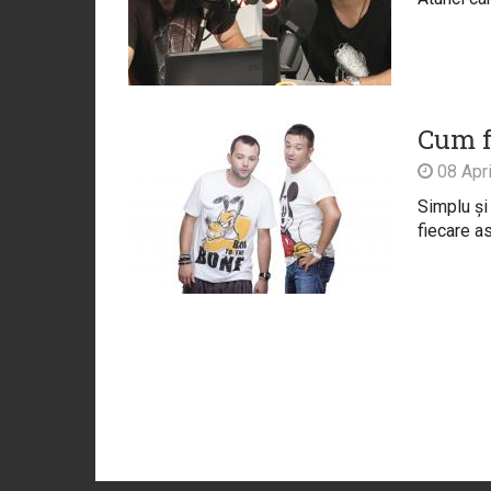
Cum f
08 Apri
Simplu și
fiecare as