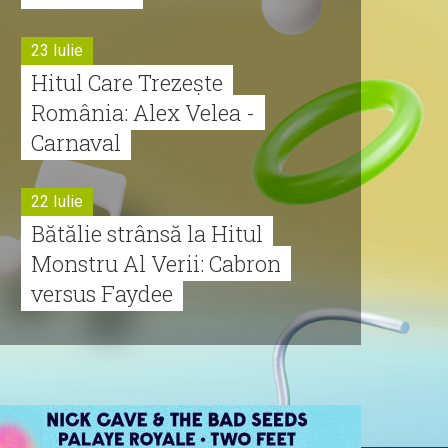
23 Iulie
Hitul Care Trezește
România: Alex Velea -
Carnaval
22 Iulie
Bătălie strânsă la Hitul
Monstru Al Verii: Cabron
versus Faydee
21 Iulie
Dă volumul mai tare!
Cabron vine cu Hitul
Monstru al Verii