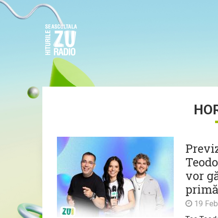
HO
Previ
Teodor
vor g
primă
19 Feb