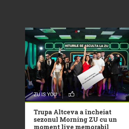
ZU IS YOU
Trupa Altceva a încheiat
sezonul Morning ZU cu un
moment live memorabil