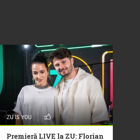
ZU IS YOU
Premieră LIVE la ZU: Florian