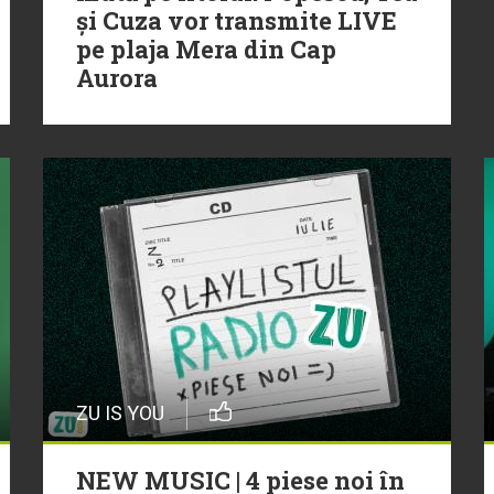
și Cuza vor transmite LIVE
pe plaja Mera din Cap
Aurora
ZU IS YOU
NEW MUSIC | 4 piese noi în