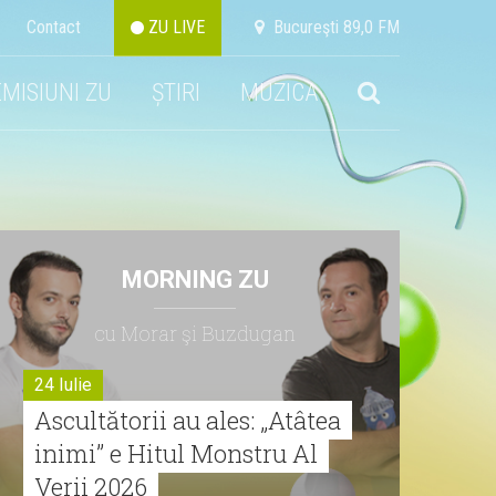
Contact
ZU LIVE
Bucureşti 89,0 FM
EMISIUNI ZU
ȘTIRI
MUZICA
MORNING ZU
cu Morar şi Buzdugan
24 Iulie
Ascultătorii au ales: „Atâtea
inimi” e Hitul Monstru Al
Verii 2026