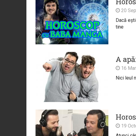
Horos
20 Sep
Dacă ești
tine
A apă
16 Mar
Nici leul 
Horos
19 Oct
Atunci câ