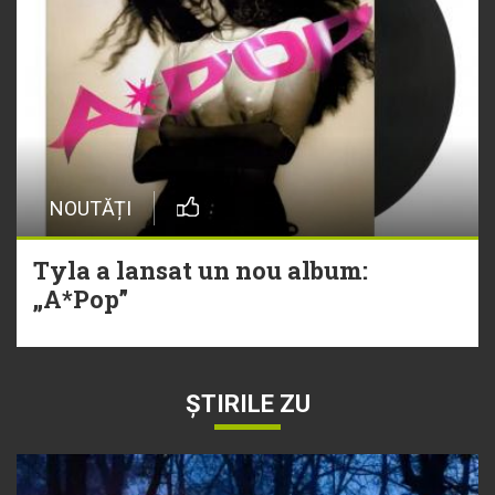
NOUTĂȚI
Tyla a lansat un nou album:
„A*Pop”
ȘTIRILE ZU