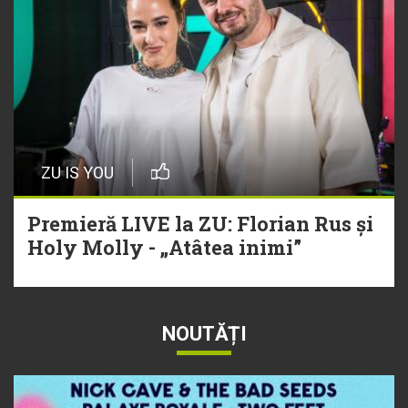
ZU IS YOU
Premieră LIVE la ZU: Florian Rus și
Holy Molly - „Atâtea inimi”
NOUTĂȚI