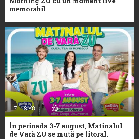
Morning ZU cu un moment live
Torpedoul lui Morar: Theo Rose -
memorabil
„Ceai lângă tine”
ZU IS YOU
În perioada 3-7 august, Matinalul
de Vară ZU se mută pe litoral.