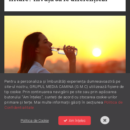
Pentru a personaliza și îmbunătăți experiența dumneavoastră pe
site-ul nostru, GRUPUL MEDIA CAMINA (G.M.C) utilizează fișiere de
tip cookie. Prin continuarea navigării pe site sau prin apăsarea
butonului “Am înțeles”, sunteți de acord cu stocarea cookie-urilor
primare și terțe. Mai multe informații găsiți în secțiunea
Politica de
Magneziul: Minerala minune
Confidentialitate
pentru starea ta de bine
Politica de Cookie
Am înțeles