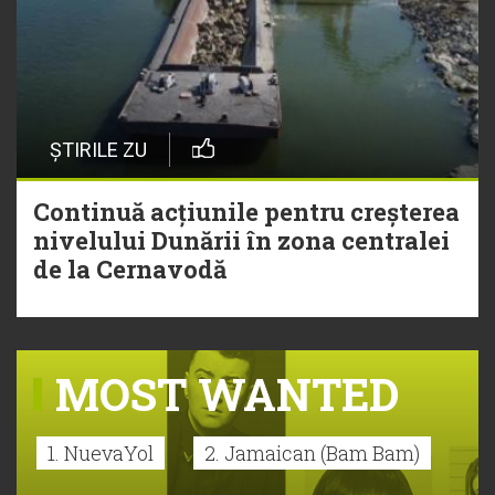
ȘTIRILE ZU
Continuă acțiunile pentru creșterea
nivelului Dunării în zona centralei
de la Cernavodă
MOST WANTED
1. NuevaYol
2. Jamaican (Bam Bam)