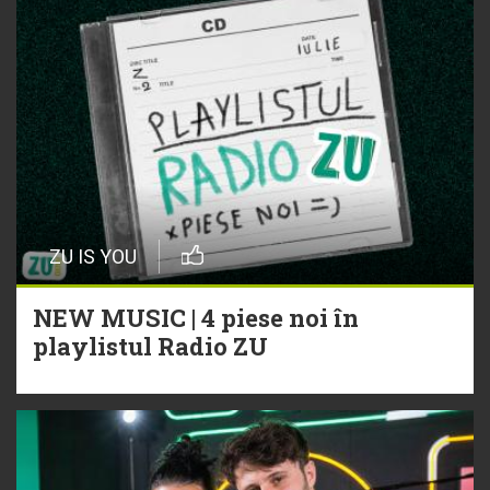
ZU IS YOU
NEW MUSIC | 4 piese noi în
playlistul Radio ZU