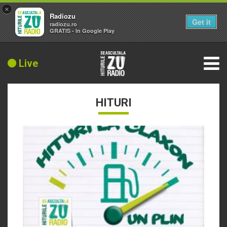
×
Radiozu
Get it
radiozu.ro
GRATIS - In Google Play
Live
HITURI