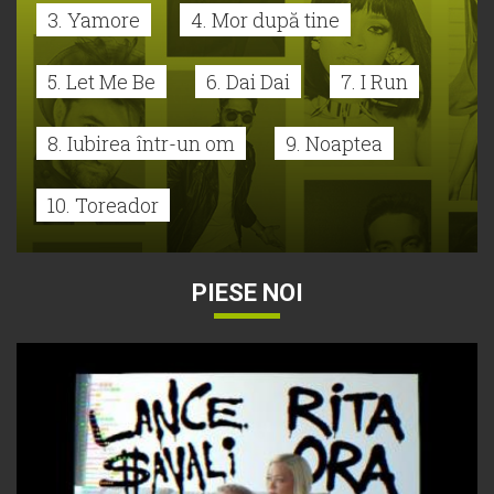
3. Yamore
4. Mor după tine
5. Let Me Be
6. Dai Dai
7. I Run
8. Iubirea într-un om
9. Noaptea
10. Toreador
PIESE NOI