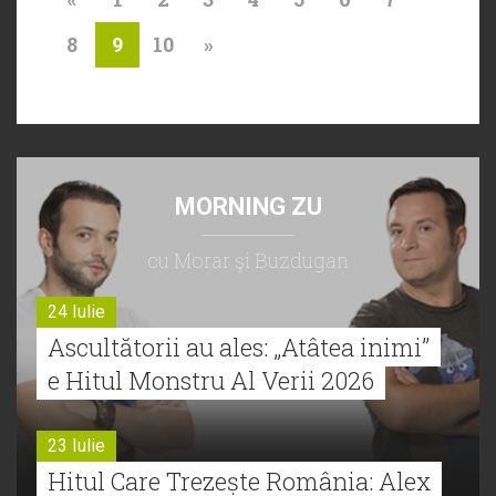
8
10
»
9
MORNING ZU
cu Morar şi Buzdugan
24 Iulie
Ascultătorii au ales: „Atâtea inimi”
e Hitul Monstru Al Verii 2026
23 Iulie
Hitul Care Trezește România: Alex