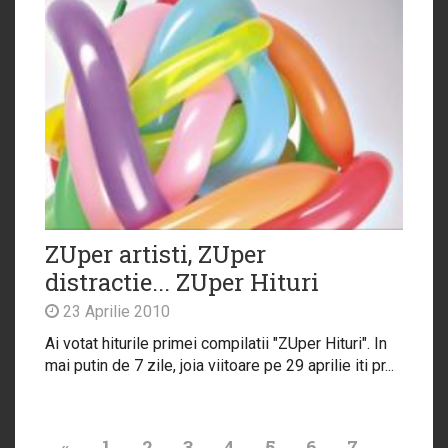
ZUper artisti, ZUper
distractie... ZUper Hituri
23 Aprilie 2010
Ai votat hiturile primei compilatii "ZUper Hituri". In
mai putin de 7 zile, joia viitoare pe 29 aprilie iti pr...
«
1
2
3
4
5
6
7