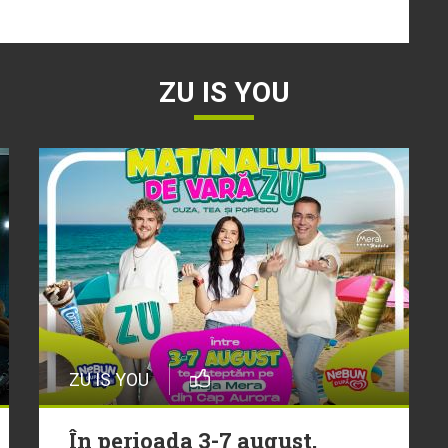
ZU IS YOU
ZU IS YOU
În perioada 3-7 august,