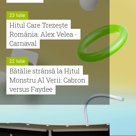
23 Iulie
Hitul Care Trezește
România: Alex Velea -
Carnaval
22 Iulie
Bătălie strânsă la Hitul
Monstru Al Verii: Cabron
versus Faydee
21 Iulie
Dă volumul mai tare!
Cabron vine cu Hitul
Monstru al Verii