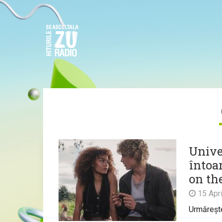
Unive
întoa
on th
15 Apri
Urmărește 