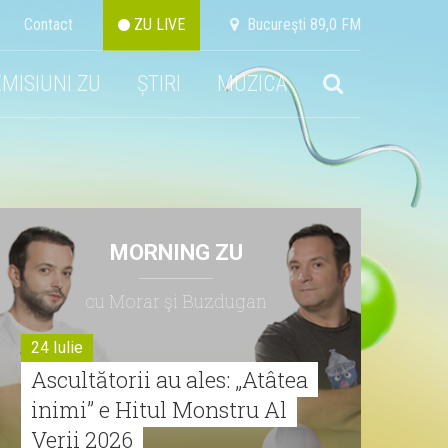
Contact
ZU LIVE
Bucureşti 89,0 FM
EMISIUNI ZU
ȘTIRI
MUZICA
MORNING ZU
cu Morar şi Buzdugan
24 Iulie
Ascultătorii au ales: „Atâtea
inimi” e Hitul Monstru Al
Verii 2026