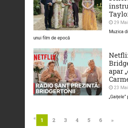
instr
Taylor
29 Mai
Muzica di
unui film de epocă
Netfl
Bridg
apar 
Carme
23 Mai
„Gaițele”
«
2
3
4
5
6
»
1