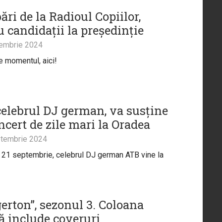
ări de la Radioul Copiilor,
 candidații la președinție
embrie 2024
 momentul, aici!
celebrul DJ german, va susține
ncert de zile mari la Oradea
tembrie 2024
21 septembrie, celebrul DJ german ATB vine la
erton”, sezonul 3. Coloana
ă include coveruri