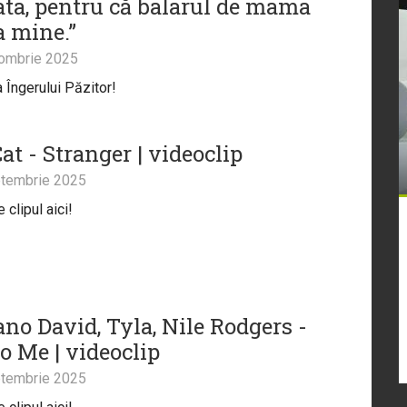
tata, pentru că balarul de mama
a mine.”
ombrie 2025
a Îngerului Păzitor!
at - Stranger | videoclip
tembrie 2025
clipul aici!
no David, Tyla, Nile Rodgers -
o Me | videoclip
tembrie 2025