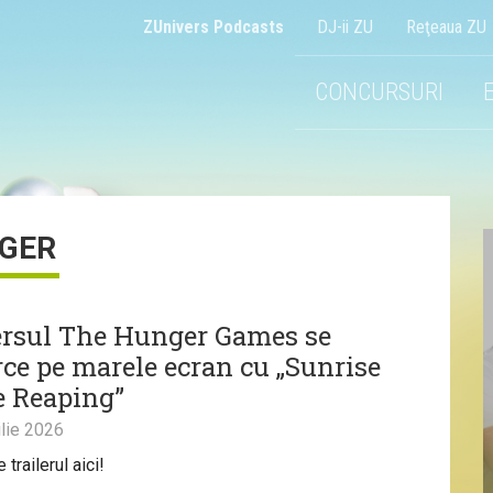
ZUnivers Podcasts
DJ-ii ZU
Reţeaua ZU
CONCURSURI
GER
rsul The Hunger Games se
rce pe marele ecran cu „Sunrise
e Reaping”
lie 2026
trailerul aici!