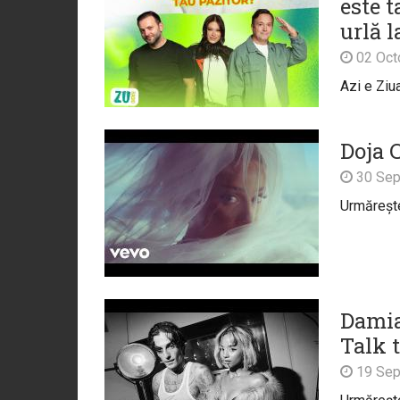
este 
urlă l
02 Oct
Azi e Ziu
Doja C
30 Sep
Urmărește 
Damia
Talk t
19 Sep