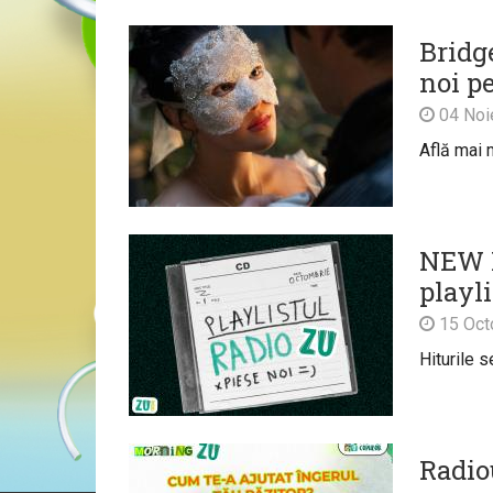
Bridge
noi pe
04 Noi
Află mai m
NEW M
playl
15 Oct
Hiturile s
Radio