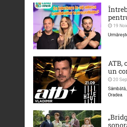
Întreb
pentru
19 Noi
Urmărește
ATB, 
un co
20 Sep
Sâmbătă, 
Oradea.
„Bridg
sonor