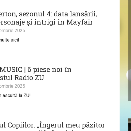
rton, sezonul 4: data lansării,
rsonaje și intrigi în Mayfair
embrie 2025
ulte aici!
USIC | 6 piese noi în
istul Radio ZU
ombrie 2025
e ascultă la ZU!
ul Copiilor: „Îngerul meu păzitor