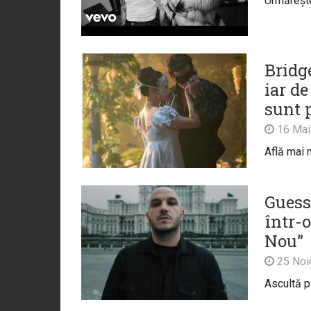
Urmărește 
Bridg
iar de
sunt 
16 Mai
Află mai m
Guess
într-
Nou”
25 Noi
Ascultă p