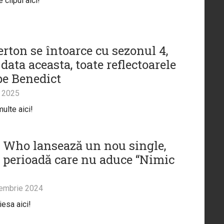
clipul aici!
erton se întoarce cu sezonul 4,
 data aceasta, toate reflectoarele
pe Benedict
 2025
ulte aici!
 Who lansează un nou single,
o perioadă care nu aduce “Nimic
embrie 2024
iesa aici!