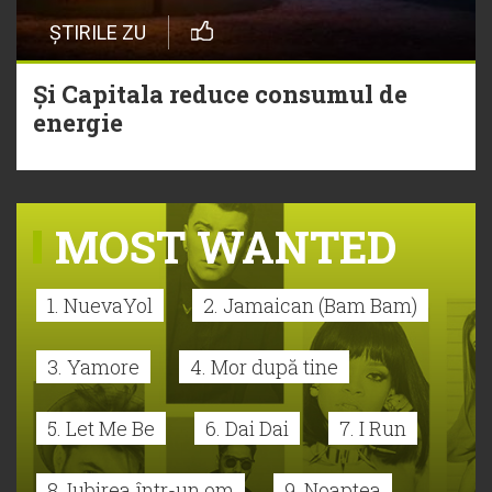
ȘTIRILE ZU
Și Capitala reduce consumul de
energie
MOST WANTED
1. NuevaYol
2. Jamaican (Bam Bam)
3. Yamore
4. Mor după tine
5. Let Me Be
6. Dai Dai
7. I Run
8. Iubirea într-un om
9. Noaptea