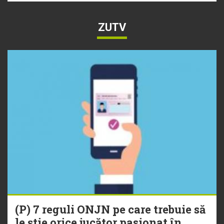
ZUTV
(P) 7 reguli ONJN pe care trebuie să
le știe orice jucător pasionat în