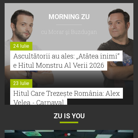
MORNING ZU
cu Morar şi Buzdugan
24 Iulie
Ascultătorii au ales: „Atâtea inimi”
e Hitul Monstru Al Verii 2026
23 Iulie
Hitul Care Trezește România: Alex
Velea - Carnaval
ZU IS YOU
22 Iulie
Bătălie strânsă la Hitul Monstru Al