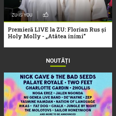
ZU IS YOU
Premieră LIVE la ZU: Florian Rus și
Holy Molly - „Atâtea inimi”
NOUTĂȚI