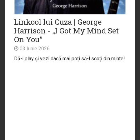
Linkool lui Cuza | George
Harrison - „I Got My Mind Set
On You”
03 Iunie 2026
Dă-i play și vezi dacă mai poți să-l scoți din minte!