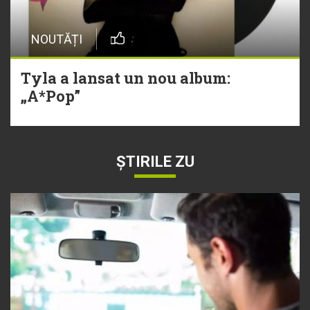
NOUTĂȚI
Tyla a lansat un nou album:
„A*Pop”
ȘTIRILE ZU