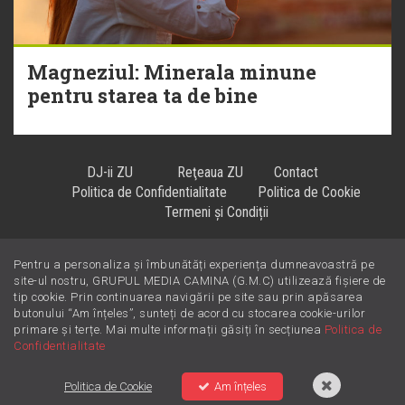
Magneziul: Minerala minune
pentru starea ta de bine
DJ-ii ZU
Reţeaua ZU
Contact
Politica de Confidentialitate
Politica de Cookie
Termeni și Condiții
Pentru a personaliza și îmbunătăți experiența dumneavoastră pe
Hiturile se ascultă la
!
site-ul nostru, GRUPUL MEDIA CAMINA (G.M.C) utilizează fișiere de
tip cookie. Prin continuarea navigării pe site sau prin apăsarea
butonului “Am înțeles”, sunteți de acord cu stocarea cookie-urilor
primare și terțe. Mai multe informații găsiți în secțiunea
Politica de
Confidentialitate
Politica de Cookie
Am înțeles