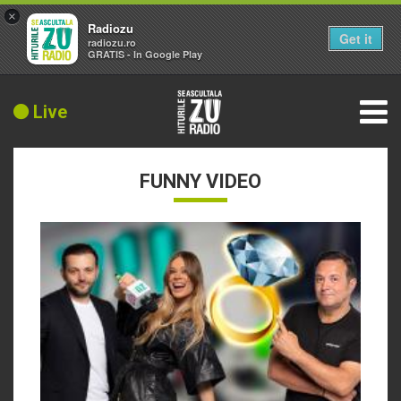
×
Radiozu
Get it
radiozu.ro
GRATIS - In Google Play
Live
FUNNY VIDEO