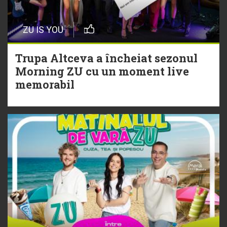
20 Iulie
Episod nou | Muzica Aia x DJ
ZU IS YOU
Christian Thomson
Trupa Altceva a încheiat sezonul
20 Iulie
Morning ZU cu un moment live
Torpedoul lui Morar: Theo Rose -
memorabil
„Ceai lângă tine”