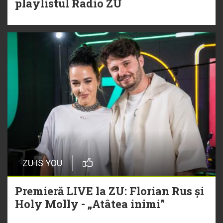
playlistul Radio ZU
ZU IS YOU
Premieră LIVE la ZU: Florian Rus și
Holy Molly - „Atâtea inimi”