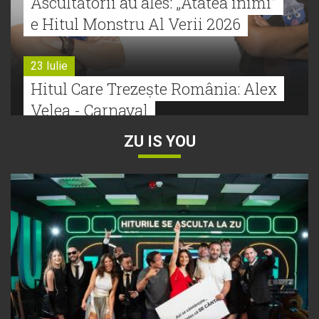
Ascultătorii au ales: „Atâtea inimi”
e Hitul Monstru Al Verii 2026
23 Iulie
Hitul Care Trezește România: Alex
Velea - Carnaval
ZU IS YOU
22 Iulie
Bătălie strânsă la Hitul Monstru Al
Verii: Cabron versus Faydee
21 Iulie
Dă volumul mai tare! Cabron vine
cu Hitul Monstru al Verii