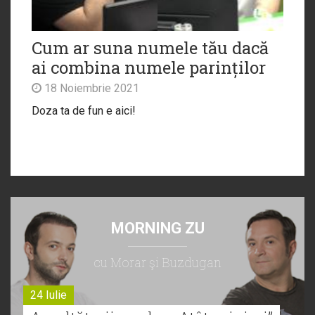
Cum ar suna numele tău dacă
ai combina numele parinților
18 Noiembrie 2021
Doza ta de fun e aici!
MORNING ZU
cu Morar şi Buzdugan
24 Iulie