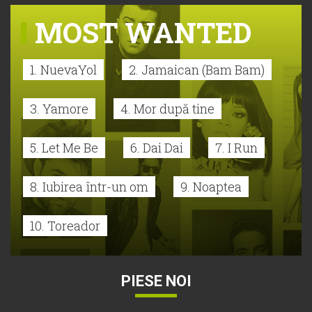
MOST WANTED
1. NuevaYol
2. Jamaican (Bam Bam)
3. Yamore
4. Mor după tine
5. Let Me Be
6. Dai Dai
7. I Run
8. Iubirea într-un om
9. Noaptea
10. Toreador
PIESE NOI