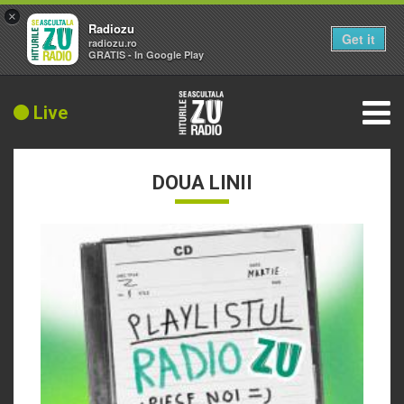
×
Radiozu
Get it
radiozu.ro
GRATIS - In Google Play
Live
DOUA LINII