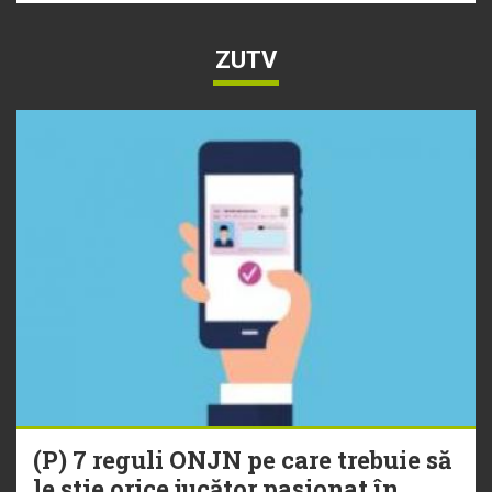
ZUTV
(P) 7 reguli ONJN pe care trebuie să
le știe orice jucător pasionat în