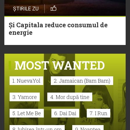
ȘTIRILE ZU
Și Capitala reduce consumul de
energie
MOST WANTED
1. NuevaYol
2. Jamaican (Bam Bam)
3. Yamore
4. Mor după tine
5. Let Me Be
6. Dai Dai
7. I Run
8. Iubirea într-un om
9. Noaptea