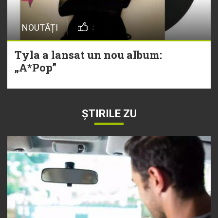
NOUTĂȚI
Tyla a lansat un nou album:
„A*Pop”
ȘTIRILE ZU