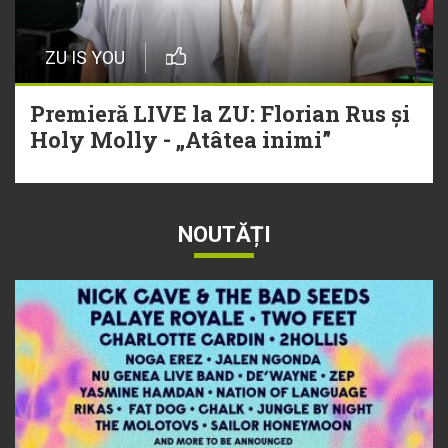
ZU IS YOU
Premieră LIVE la ZU: Florian Rus și
Holy Molly - „Atâtea inimi”
NOUTĂȚI