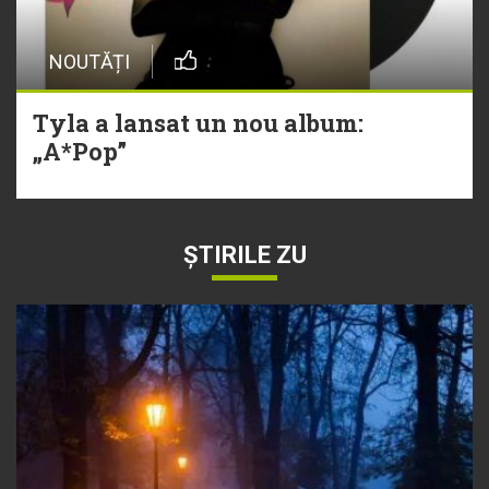
NOUTĂȚI
Tyla a lansat un nou album:
„A*Pop”
ȘTIRILE ZU