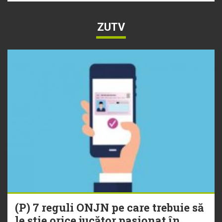
ZUTV
(P) 7 reguli ONJN pe care trebuie să
le știe orice jucător pasionat în