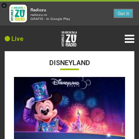
×
Radiozu
Get it
radiozu.ro
GRATIS - In Google Play
Live
DISNEYLAND