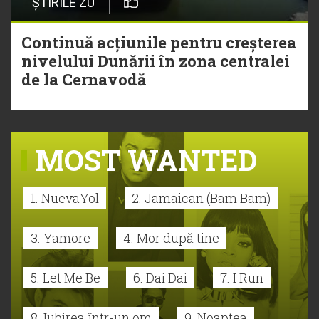
ȘTIRILE ZU
Continuă acțiunile pentru creșterea
nivelului Dunării în zona centralei
de la Cernavodă
MOST WANTED
1. NuevaYol
2. Jamaican (Bam Bam)
3. Yamore
4. Mor după tine
5. Let Me Be
6. Dai Dai
7. I Run
8. Iubirea într-un om
9. Noaptea