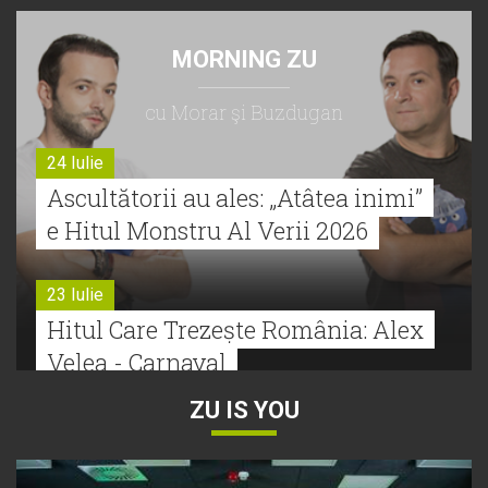
MORNING ZU
cu Morar şi Buzdugan
24 Iulie
Ascultătorii au ales: „Atâtea inimi”
e Hitul Monstru Al Verii 2026
23 Iulie
Hitul Care Trezește România: Alex
Velea - Carnaval
ZU IS YOU
22 Iulie
Bătălie strânsă la Hitul Monstru Al