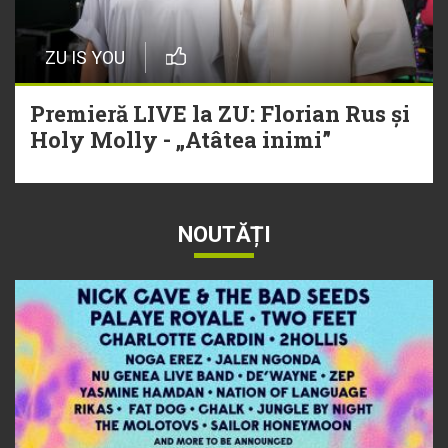
ZU IS YOU
Premieră LIVE la ZU: Florian Rus și
Holy Molly - „Atâtea inimi”
NOUTĂȚI