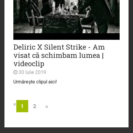
Deliric X Silent Strike - Am
visat că schimbam lumea |
videoclip
30 Iulie 2019
Urmărește clipul aici!
«
2
»
1