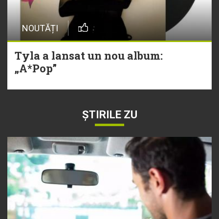
NOUTĂȚI
Tyla a lansat un nou album:
„A*Pop”
ȘTIRILE ZU