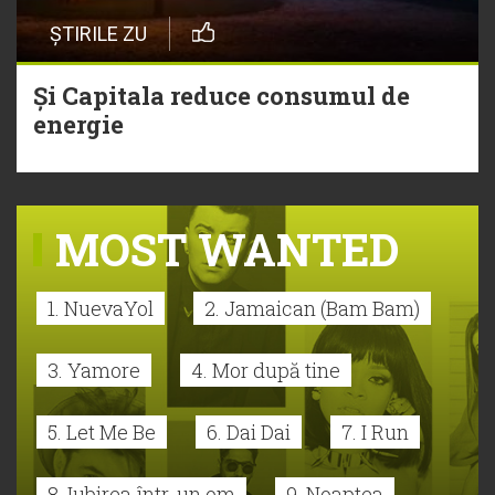
ȘTIRILE ZU
Și Capitala reduce consumul de
energie
MOST WANTED
1. NuevaYol
2. Jamaican (Bam Bam)
3. Yamore
4. Mor după tine
5. Let Me Be
6. Dai Dai
7. I Run
8. Iubirea într-un om
9. Noaptea