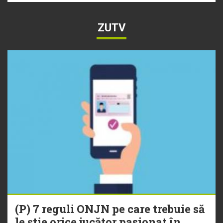
ZUTV
(P) 7 reguli ONJN pe care trebuie să
le știe orice jucător pasionat în