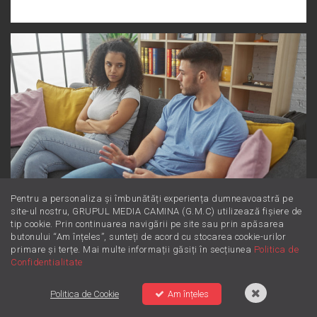
Pentru a personaliza și îmbunătăți experiența dumneavoastră pe
site-ul nostru, GRUPUL MEDIA CAMINA (G.M.C) utilizează fișiere de
Dincolo de supărare: Este furie sau
tip cookie. Prin continuarea navigării pe site sau prin apăsarea
iritare? Învață să le diferențiezi
butonului “Am înțeles”, sunteți de acord cu stocarea cookie-urilor
primare și terțe. Mai multe informații găsiți în secțiunea
Politica de
Confidentialitate
Politica de Cookie
Am înțeles