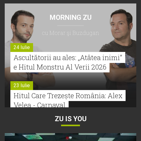
MORNING ZU
cu Morar şi Buzdugan
24 Iulie
Ascultătorii au ales: „Atâtea inimi”
e Hitul Monstru Al Verii 2026
23 Iulie
Hitul Care Trezește România: Alex
Velea - Carnaval
ZU IS YOU
22 Iulie
Bătălie strânsă la Hitul Monstru Al