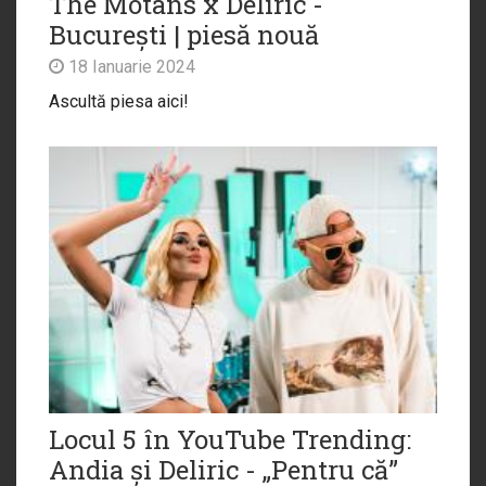
The Motans x Deliric -
București | piesă nouă
18 Ianuarie 2024
Ascultă piesa aici!
Locul 5 în YouTube Trending:
Andia și Deliric - „Pentru că”