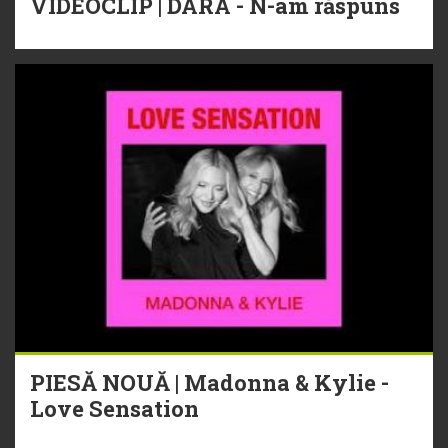
VIDEOCLIP | DARA - N-am răspuns
PIESĂ NOUĂ | Madonna & Kylie -
Love Sensation