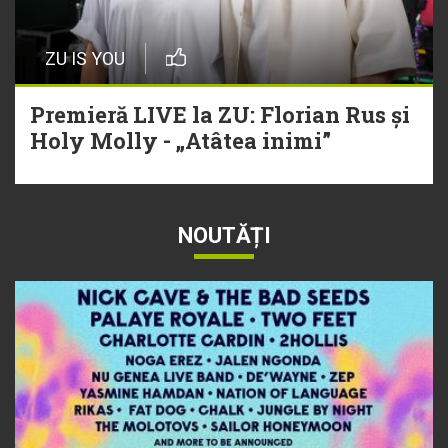
ZU IS YOU
Premieră LIVE la ZU: Florian Rus și
Holy Molly - „Atâtea inimi”
NOUTĂȚI