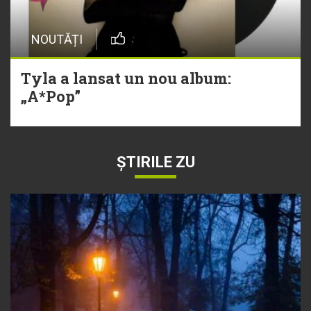
NOUTĂȚI
Tyla a lansat un nou album:
„A*Pop”
ȘTIRILE ZU