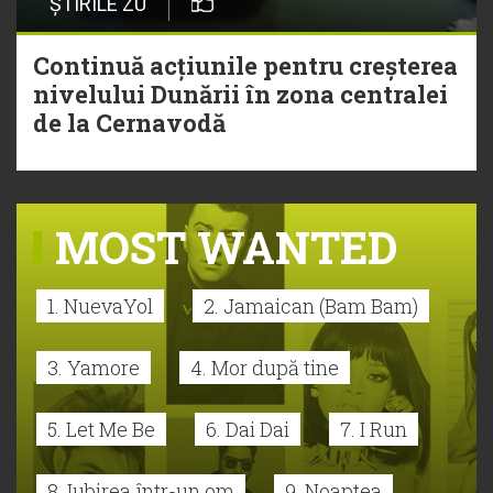
ȘTIRILE ZU
Continuă acțiunile pentru creșterea
nivelului Dunării în zona centralei
de la Cernavodă
MOST WANTED
1. NuevaYol
2. Jamaican (Bam Bam)
3. Yamore
4. Mor după tine
5. Let Me Be
6. Dai Dai
7. I Run
8. Iubirea într-un om
9. Noaptea