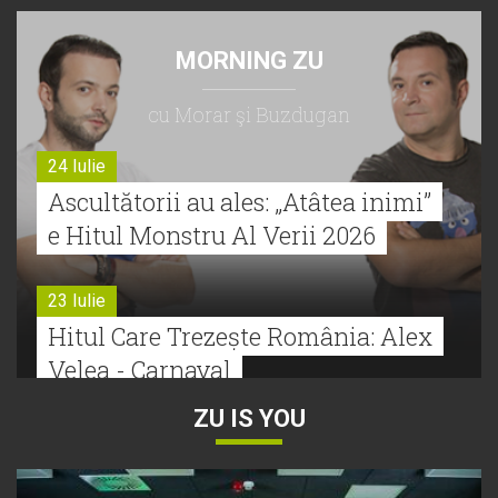
MORNING ZU
cu Morar şi Buzdugan
24 Iulie
Ascultătorii au ales: „Atâtea inimi”
e Hitul Monstru Al Verii 2026
23 Iulie
Hitul Care Trezește România: Alex
Velea - Carnaval
ZU IS YOU
22 Iulie
Bătălie strânsă la Hitul Monstru Al