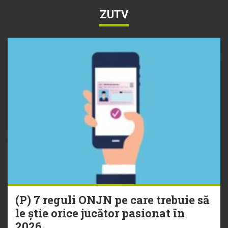
ZUTV
(P) 7 reguli ONJN pe care trebuie să
le știe orice jucător pasionat în
2026