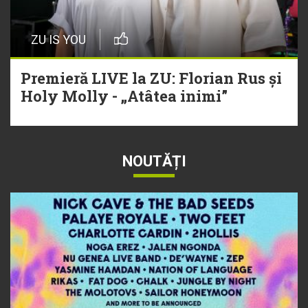
ZU IS YOU
Premieră LIVE la ZU: Florian Rus și
Holy Molly - „Atâtea inimi”
NOUTĂȚI